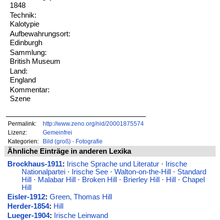
1848
Technik:
Kalotypie
Aufbewahrungsort:
Edinburgh
Sammlung:
British Museum
Land:
England
Kommentar:
Szene
Permalink:
http://www.zeno.org/nid/20001875574
Lizenz:
Gemeinfrei
Kategorien:
Bild (groß)
·
Fotografie
Ähnliche Einträge in anderen Lexika
Brockhaus-1911
:
Irische Sprache und Literatur
·
Irische
Nationalpartei
·
Irische See
·
Walton-on-the-Hill
·
Standard
Hill
·
Malabar Hill
·
Broken Hill
·
Brierley Hill
·
Hill
·
Chapel
Hill
Eisler-1912
:
Green, Thomas Hill
Herder-1854
:
Hill
Lueger-1904
:
Irische Leinwand