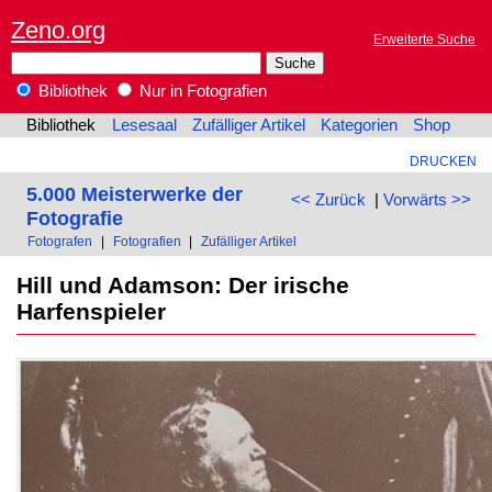
Zeno.org
Erweiterte Suche
Bibliothek
Nur in Fotografien
Bibliothek
Lesesaal
Zufälliger Artikel
Kategorien
Shop
DRUCKEN
5.000 Meisterwerke der
<< Zurück
|
Vorwärts >>
Fotografie
Fotografen
|
Fotografien
|
Zufälliger Artikel
Hill und Adamson: Der irische
Harfenspieler