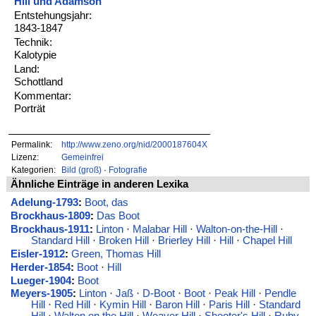
Hill und Adamson
Entstehungsjahr:
1843-1847
Technik:
Kalotypie
Land:
Schottland
Kommentar:
Porträt
Permalink:
http://www.zeno.org/nid/2000187604X
Lizenz:
Gemeinfrei
Kategorien:
Bild (groß)
·
Fotografie
Ähnliche Einträge in anderen Lexika
Adelung-1793
:
Boot, das
Brockhaus-1809
:
Das Boot
Brockhaus-1911
:
Linton
·
Malabar Hill
·
Walton-on-the-Hill
·
Standard Hill
·
Broken Hill
·
Brierley Hill
·
Hill
·
Chapel Hill
Eisler-1912
:
Green, Thomas Hill
Herder-1854
:
Boot
·
Hill
Lueger-1904
:
Boot
Meyers-1905
:
Linton
·
Jaß
·
D-Boot
·
Boot
·
Peak Hill
·
Pendle
Hill
·
Red Hill
·
Kymin Hill
·
Baron Hill
·
Paris Hill
·
Standard