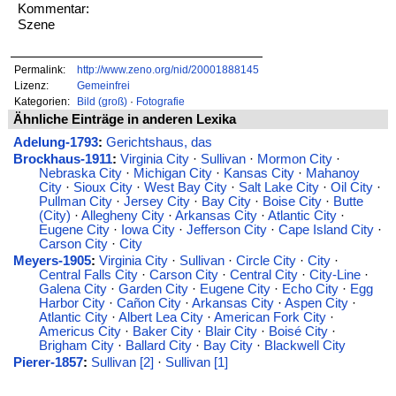
Kommentar:
Szene
Permalink:
http://www.zeno.org/nid/20001888145
Lizenz:
Gemeinfrei
Kategorien:
Bild (groß)
·
Fotografie
Ähnliche Einträge in anderen Lexika
Adelung-1793
:
Gerichtshaus, das
Brockhaus-1911
:
Virginia City
·
Sullivan
·
Mormon City
·
Nebraska City
·
Michigan City
·
Kansas City
·
Mahanoy
City
·
Sioux City
·
West Bay City
·
Salt Lake City
·
Oil City
·
Pullman City
·
Jersey City
·
Bay City
·
Boise City
·
Butte
(City)
·
Allegheny City
·
Arkansas City
·
Atlantic City
·
Eugene City
·
Iowa City
·
Jefferson City
·
Cape Island City
·
Carson City
·
City
Meyers-1905
:
Virginia City
·
Sullivan
·
Circle City
·
City
·
Central Falls City
·
Carson City
·
Central City
·
City-Line
·
Galena City
·
Garden City
·
Eugene City
·
Echo City
·
Egg
Harbor City
·
Cañon City
·
Arkansas City
·
Aspen City
·
Atlantic City
·
Albert Lea City
·
American Fork City
·
Americus City
·
Baker City
·
Blair City
·
Boisé City
·
Brigham City
·
Ballard City
·
Bay City
·
Blackwell City
Pierer-1857
:
Sullivan [2]
·
Sullivan [1]