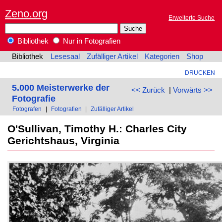
Zeno.org
Erweiterte Suche
Bibliothek
Nur in Fotografien
Bibliothek
Lesesaal
Zufälliger Artikel
Kategorien
Shop
DRUCKEN
5.000 Meisterwerke der
<< Zurück
|
Vorwärts >>
Fotografie
Fotografen
|
Fotografien
|
Zufälliger Artikel
O'Sullivan, Timothy H.: Charles City
Gerichtshaus, Virginia