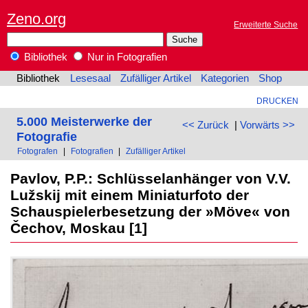
Zeno.org
Erweiterte Suche
Bibliothek
Nur in Fotografien
Bibliothek
Lesesaal
Zufälliger Artikel
Kategorien
Shop
DRUCKEN
5.000 Meisterwerke der
<< Zurück
|
Vorwärts >>
Fotografie
Fotografen
|
Fotografien
|
Zufälliger Artikel
Pavlov, P.P.: Schlüsselanhänger von V.V.
Lužskij mit einem Miniaturfoto der
Schauspielerbesetzung der »Möve« von
Čechov, Moskau [1]