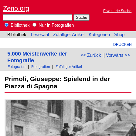
Zeno.org
Erweiterte Suche
Bibliothek
Nur in Fotografien
Bibliothek
Lesesaal
Zufälliger Artikel
Kategorien
Shop
DRUCKEN
5.000 Meisterwerke der
<< Zurück
|
Vorwärts >>
Fotografie
Fotografen
|
Fotografien
|
Zufälliger Artikel
Primoli, Giuseppe: Spielend in der
Piazza di Spagna