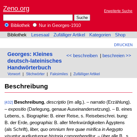
Zeno.org
Erweiterte Suche
Bibliothek
Nur in Georges-1910
Bibliothek
Lesesaal
Zufälliger Artikel
Kategorien
Shop
DRUCKEN
Georges: Kleines
<< beschreiben
|
beschreien >>
deutsch-lateinisches
Handwörterbuch
Vorwort
|
Stichwörter
|
Faksimiles
|
Zufälliger Artikel
Beschreibung
Beschreibung
,
descriptio
(im allg.). –
narratio
(Erzählung).
[432]
–
expositio
(Darlegung, genaue Auseinandersetzung). – B. eines
Lebens, s. Biographie: B. einer Reise, s. Reisebeschrei. bung:
B. der Erde,
geographia:
B. aller Merkwürdigkeiten Ägyptens
(als Schrift),
liber, quo omnium fere quae mirifica in Aegypto
visuntur audiunturque historia comprehenditur.
– über alle B., s.