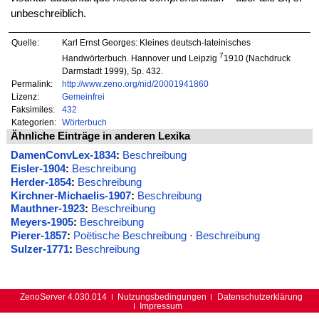
unbeschreiblich.
Quelle:
Karl Ernst Georges: Kleines deutsch-lateinisches
7
Handwörterbuch. Hannover und Leipzig
1910 (Nachdruck
Darmstadt 1999), Sp. 432.
Permalink:
http://www.zeno.org/nid/20001941860
Lizenz:
Gemeinfrei
Faksimiles:
432
Kategorien:
Wörterbuch
Ähnliche Einträge in anderen Lexika
DamenConvLex-1834
:
Beschreibung
Eisler-1904
:
Beschreibung
Herder-1854
:
Beschreibung
Kirchner-Michaelis-1907
:
Beschreibung
Mauthner-1923
:
Beschreibung
Meyers-1905
:
Beschreibung
Pierer-1857
:
Poëtische Beschreibung
·
Beschreibung
Sulzer-1771
:
Beschreibung
ZenoServer 4.030.014
Nutzungsbedingungen
Datenschutzerklärung
Impressum