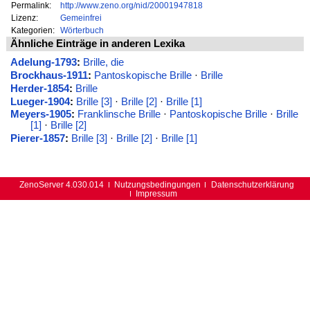
Permalink:
http://www.zeno.org/nid/20001947818
Lizenz:
Gemeinfrei
Kategorien:
Wörterbuch
Ähnliche Einträge in anderen Lexika
Adelung-1793
:
Brille, die
Brockhaus-1911
:
Pantoskopische Brille
·
Brille
Herder-1854
:
Brille
Lueger-1904
:
Brille [3]
·
Brille [2]
·
Brille [1]
Meyers-1905
:
Franklinsche Brille
·
Pantoskopische Brille
·
Brille
[1]
·
Brille [2]
Pierer-1857
:
Brille [3]
·
Brille [2]
·
Brille [1]
ZenoServer 4.030.014
Nutzungsbedingungen
Datenschutzerklärung
Impressum