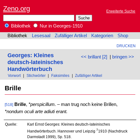
Zeno.org
Erweiterte Suche
Bibliothek
Nur in Georges-1910
Bibliothek
Lesesaal
Zufälliger Artikel
Kategorien
Shop
DRUCKEN
Georges: Kleines
<< brillant [2]
|
bringen >>
deutsch-lateinisches
Handwörterbuch
Vorwort
|
Stichwörter
|
Faksimiles
|
Zufälliger Artikel
Brille
Brille
,
*perspicillum.
– man trug noch keine Brillen,
[518]
*nondum oculi arte adiuti erant.
Quelle:
Karl Ernst Georges: Kleines deutsch-lateinisches
7
Handwörterbuch. Hannover und Leipzig
1910 (Nachdruck
Darmstadt 1999), Sp. 518.