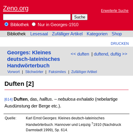
Zeno.org
Erweiterte Suche
Bibliothek
Nur in Georges-1910
Bibliothek
Lesesaal
Zufälliger Artikel
Kategorien
Shop
DRUCKEN
Georges: Kleines
<< duften
|
duftend, duftig >>
deutsch-lateinisches
Handwörterbuch
Vorwort
|
Stichwörter
|
Faksimiles
|
Zufälliger Artikel
Duften [2]
Duften
, das,
halĭtus. – nebulosa exhalatio
(nebelartige
[614]
Ausdünstung der Berge etc.).
Quelle:
Karl Ernst Georges: Kleines deutsch-lateinisches
7
Handwörterbuch. Hannover und Leipzig
1910 (Nachdruck
Darmstadt 1999), Sp. 614.