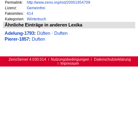
Permalink:
http://www.zeno.org/nid/20001954709
Lizenz:
Gemeinfrei
Faksimiles:
614
Kategorien:
Wörterbuch
Ähnliche Einträge in anderen Lexika
Adelung-1793
:
Düften
·
Duften
Pierer-1857
:
Duften
ZenoServer 4.030.014
Nutzungsbedingungen
Datenschutzerklärung
Impressum