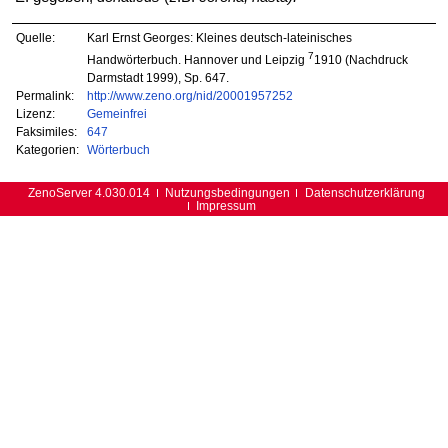
Quelle:
Karl Ernst Georges: Kleines deutsch-lateinisches
7
Handwörterbuch. Hannover und Leipzig
1910 (Nachdruck
Darmstadt 1999), Sp. 647.
Permalink:
http://www.zeno.org/nid/20001957252
Lizenz:
Gemeinfrei
Faksimiles:
647
Kategorien:
Wörterbuch
ZenoServer 4.030.014
Nutzungsbedingungen
Datenschutzerklärung
Impressum