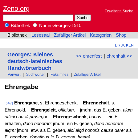
Zeno.org
Erweiterte Suche
Bibliothek
Nur in Georges-1910
Bibliothek
Lesesaal
Zufälliger Artikel
Kategorien
Shop
DRUCKEN
Georges: Kleines
<< ehrenfest
|
ehrenhaft >>
deutsch-lateinisches
Handwörterbuch
Vorwort
|
Stichwörter
|
Faksimiles
|
Zufälliger Artikel
Ehrengabe
Ehrengabe
, s. Ehrengeschenk. –
Ehrengehalt
, s.
[647]
Ehrensold. –
Ehrengeleit
,
officium.
– jmdm. das E. geben,
alqm
officii causā prosequi.
–
Ehrengeschenk
,
honos.
– ein E.
erhalten,
dono honorari:
jmdm. ein E. geben,
dono honorare
alqm:
jmdm. etw. als E. geben,
alci alqd honoris causā dare:
als
E. gegeben,
donaticus
(z.B.
corona, hasta).