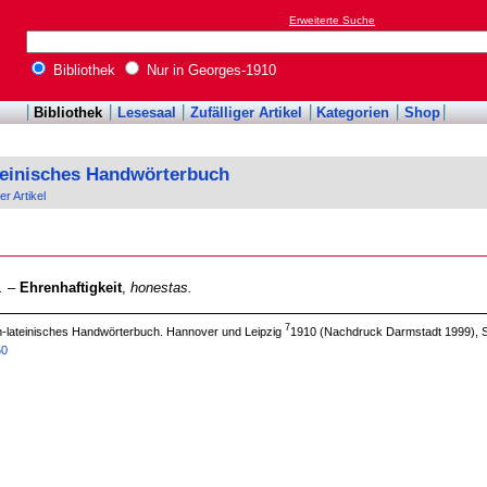
Erweiterte Suche
Bibliothek
Nur in Georges-1910
Bibliothek
Lesesaal
Zufälliger Artikel
Kategorien
Shop
teinisches Handwörterbuch
er Artikel
.
–
Ehrenhaftigkeit
,
honestas.
7
ch-lateinisches Handwörterbuch. Hannover und Leipzig
1910 (Nachdruck Darmstadt 1999), S
60