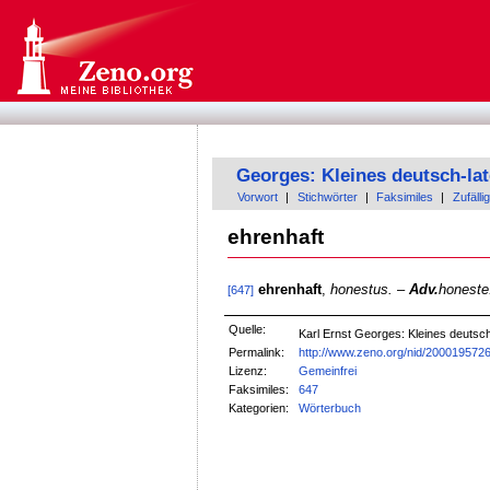
Georges: Kleines deutsch-la
Vorwort
|
Stichwörter
|
Faksimiles
|
Zufällig
ehrenhaft
ehrenhaft
,
honestus.
–
Adv.
honeste
[647]
Quelle:
Karl Ernst Georges: Kleines deuts
Permalink:
http://www.zeno.org/nid/200019572
Lizenz:
Gemeinfrei
Faksimiles:
647
Kategorien:
Wörterbuch