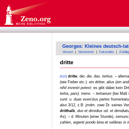
Georges: Kleines deutsch-la
Vorwort
|
Stichwörter
|
Faksimiles
|
Zufällig
dritte
dritte
, der, die, das,
tertius.
– allema
[610]
(wie Fieber etc.): ein dritter,
alius
(ein and
nihil inveniri potest:
es gibt dabei kein Dri
tertia, pars). triens. – tertiarium
(bei Maß u
sunt:
u.
duas exercitus partes frumentatu
also 3/12, z.B. jmdm. zwei Dr. seines 
dritthalb
,
duo et dimidius
od.
et dimidiat
As). – d. Minuten (einer Stunde),
semunci
zahlen,
argenti pondo bina et selibras in 