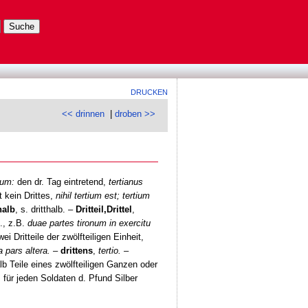
DRUCKEN
<< drinnen
|
droben >>
ium:
den dr. Tag eintretend,
tertianus
 kein Drittes,
nihil tertium est; tertium
halb
, s. dritthalb. –
Dritteil,
Drittel
,
., z.B.
duae partes tironum in exercitu
ei Dritteile der zwölfteiligen Einheit,
ia pars altera.
–
drittens
,
tertio.
–
alb Teile eines zwölfteiligen Ganzen oder
 für jeden Soldaten d. Pfund Silber