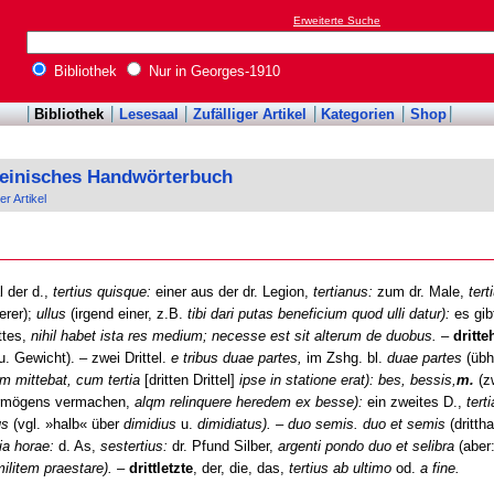
Erweiterte Suche
Bibliothek
Nur in Georges-1910
Bibliothek
Lesesaal
Zufälliger Artikel
Kategorien
Shop
teinisches Handwörterbuch
er Artikel
l der d.,
tertius quisque:
einer aus der dr. Legion,
tertianus:
zum dr. Male,
tert
erer);
ullus
(irgend einer, z.B.
tibi dari putas beneficium quod ulli datur):
es gibt
ttes,
nihil habet ista res medium; necesse est sit alterum de duobus.
–
dritte
. Gewicht). – zwei Drittel.
e tribus duae partes,
im Zshg. bl.
duae partes
(übh
m mittebat, cum tertia
[dritten Drittel]
ipse in statione erat): bes, bessis,
m.
(zw
Vermögens vermachen,
alqm relinquere heredem ex besse):
ein zweites D.,
tert
us
(vgl. »halb« über
dimidius
u.
dimidiatus). – duo semis. duo et semis
(dritth
a horae:
d. As,
sestertius:
dr. Pfund Silber,
argenti pondo duo et selibra
(aber:
militem praestare).
–
drittletzte
, der, die, das,
tertius ab ultimo
od.
a fine.