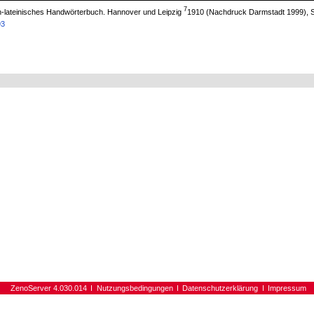
7
ch-lateinisches Handwörterbuch. Hannover und Leipzig
1910 (Nachdruck Darmstadt 1999), S
93
ZenoServer 4.030.014
Nutzungsbedingungen
Datenschutzerklärung
Impressum