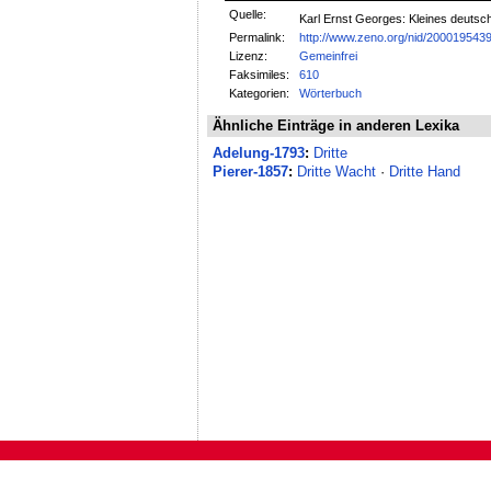
Quelle:
Karl Ernst Georges: Kleines deuts
Permalink:
http://www.zeno.org/nid/200019543
Lizenz:
Gemeinfrei
Faksimiles:
610
Kategorien:
Wörterbuch
Ähnliche Einträge in anderen Lexika
Adelung-1793
:
Dritte
Pierer-1857
:
Dritte Wacht
·
Dritte Hand