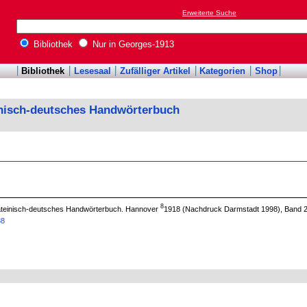
Erweiterte Suche
Bibliothek
Nur in Georges-1913
Bibliothek
Lesesaal
Zufälliger Artikel
Kategorien
Shop
inisch-deutsches Handwörterbuch
8
 lateinisch-deutsches Handwörterbuch. Hannover
1918 (Nachdruck Darmstadt 1998), Band 2
88