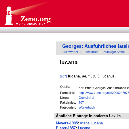
Georges: Ausführliches late
Stichwörter
|
Faksimiles
|
Zufälliger Artikel
lucana
lūcāna
, ae, f.,
s.
3. lūcānus.
[707]
Quelle:
Karl Ernst Georges: Ausführliches
Permalink:
http://www.zeno.org/nid/200024797
Lizenz:
Gemeinfrei
Faksimiles:
707
Kategorien:
Wörterbuch
Ähnliche Einträge in anderen Lexika
Meyers-1905
:
Atēna Lucāna
Pierer-1857
:
Lucana