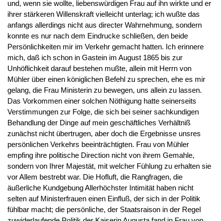
und, wenn sie wollte, liebenswürdigen Frau auf ihn wirkte und er
ihrer stärkeren Willenskraft vielleicht unterlag; ich wußte das
anfangs allerdings nicht aus directer Wahrnehmung, sondern
konnte es nur nach dem Eindrucke schließen, den beide
Persönlichkeiten mir im Verkehr gemacht hatten. Ich erinnere
mich, daß ich schon in Gastein im August 1865 bis zur
Unhöflichkeit darauf bestehen mußte, allein mit Herrn von
Mühler über einen königlichen Befehl zu sprechen, ehe es mir
gelang, die Frau Ministerin zu bewegen, uns allein zu lassen.
Das Vorkommen einer solchen Nöthigung hatte seinerseits
Verstimmungen zur Folge, die sich bei seiner sachkundigen
Behandlung der Dinge auf mein geschäftliches Verhältniß
zunächst nicht übertrugen, aber doch die Ergebnisse unsres
persönlichen Verkehrs beeinträchtigten. Frau von Mühler
empfing ihre politische Direction nicht von ihrem Gemahle,
sondern von Ihrer Majestät, mit welcher Fühlung zu erhalten sie
vor Allem bestrebt war. Die Hofluft, die Rangfragen, die
äußerliche Kundgebung Allerhöchster Intimität haben nicht
selten auf Ministerfrauen einen Einfluß, der sich in der Politik
fühlbar macht; die persönliche, der Staatsraison in der Regel
zuwiderlaufende Politik der Kaiserin Augusta fand in Frau von