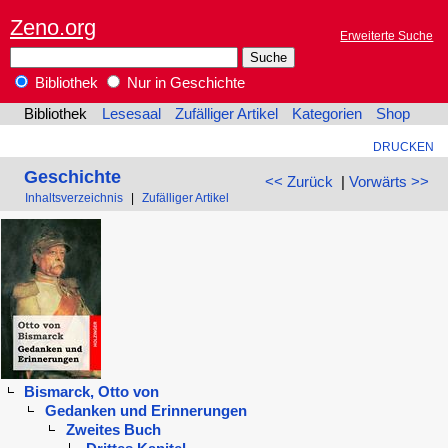
Zeno.org
Erweiterte Suche
Bibliothek
Nur in Geschichte
Bibliothek
Lesesaal
Zufälliger Artikel
Kategorien
Shop
DRUCKEN
Geschichte
<< Zurück
|
Vorwärts >>
Inhaltsverzeichnis
|
Zufälliger Artikel
Bismarck, Otto von
Gedanken und Erinnerungen
Zweites Buch