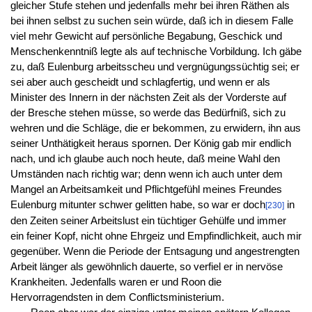
gleicher Stufe stehen und jedenfalls mehr bei ihren Räthen als
bei ihnen selbst zu suchen sein würde, daß ich in diesem Falle
viel mehr Gewicht auf persönliche Begabung, Geschick und
Menschenkenntniß legte als auf technische Vorbildung. Ich gäbe
zu, daß Eulenburg arbeitsscheu und vergnügungssüchtig sei; er
sei aber auch gescheidt und schlagfertig, und wenn er als
Minister des Innern in der nächsten Zeit als der Vorderste auf
der Bresche stehen müsse, so werde das Bedürfniß, sich zu
wehren und die Schläge, die er bekommen, zu erwidern, ihn aus
seiner Unthätigkeit heraus spornen. Der König gab mir endlich
nach, und ich glaube auch noch heute, daß meine Wahl den
Umständen nach richtig war; denn wenn ich auch unter dem
Mangel an Arbeitsamkeit und Pflichtgefühl meines Freundes
Eulenburg mitunter schwer gelitten habe, so war er doch
in
[230]
den Zeiten seiner Arbeitslust ein tüchtiger Gehülfe und immer
ein feiner Kopf, nicht ohne Ehrgeiz und Empfindlichkeit, auch mir
gegenüber. Wenn die Periode der Entsagung und angestrengten
Arbeit länger als gewöhnlich dauerte, so verfiel er in nervöse
Krankheiten. Jedenfalls waren er und Roon die
Hervorragendsten in dem Conflictsministerium.