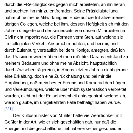
durch die »Reichsglocke« gegen mich arbeiteten, an ihn heran
und suchten ihn mir zu entfremden. Seine Präsidialstellung
nahm ohne meine Mitwirkung ein Ende auf die Initiative meiner
übrigen Collegen, welche bei ihm, dessen Heftigkeit sich mit den
Jahren steigerte und der seinerseits von unsern Mitarbeitern in
Civil nicht imponirt war, die Formen vermißten, auf welche sie
im collegialen Verkehr Anspruch machten, und bei mir, und
durch Eulenburg vertraulich bei dem Könige, anregten, daß ich
das Präsidium wieder übernehmen möchte. Daraus entstand zu
meinem Bedauern und ohne meine Absicht, hauptsächlich
durch Zwischenträgereien, in Roons letzten Jahren nicht gerade
eine Erkältung, doch eine Zurückhaltung und bei mir die
Empfindung, daß mein bester Freund und Kamerad den Lügen
und Verleumdungen, welche über mich systematisch verbreitet
wurden, nicht mit der Entschiedenheit entgegentrat, welche ich,
wie ich glaube, im umgekehrten Falle bethätigt haben würde.
[231]
Der Kultusminister von Mühler hatte viel Aehnlichkeit mit
Goßler in der Art, wie er sich geschäftlich gab, nur daß die
Energie und die geschäftliche Liebhaberei seiner gescheidten