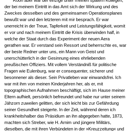
Roon aber war der einzige unter meinen spätern Kollegen,
der bei meinem Eintritt in das Amt sich der Wirkung und des
Zweckes desselben und des gemeinsamen Operationsplanes
bewußt war und den letzteren mit mir besprach. Er war
unerreicht in der Treue, Tapferkeit und Leistungsfähigkeit, womit
er vor und nach meinem Eintritt die Krisis überwinden half, in
welche der Staat durch das Experiment der neuen Aera
gerathen war. Er verstand sein Ressort und beherrschte es, war
der beste Redner unter uns, ein Mann von Geist und
unerschütterlich in der Gesinnung eines ehrliebenden
preußischen Offiziers. Mit vollem Verständniß für politische
Fragen wie Eulenburg, war er consequenter, sicherer und
besonnener als dieser. Sein Privatleben war einwandsfrei. Ich
war mit ihm von meinen Kinderjahren her, als er, mit
topographischen Aufnahmen beschäftigt, sich im Hause meiner
Eltern aufhielt, persönlich befreundet und habe nur unter seinem
Jähzorn zuweilen gelitten, der sich leicht bis zur Gefährdung
seiner Gesundheit steigerte. In der Zeit, während deren ich
krankheitshalber das Präsidium an ihn abgegeben hatte, 1873,
machten sich Streber, wie H. Arnim und jüngere Militärs,
dieselben, die mit ihren Verbündeten in der »Kreuzzeitung« und