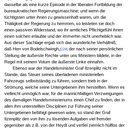
dasselbe als eine kurze Episode in der liberalen Fortbildung der
bureaukratischen Regierungsmaschine; und wenn die
tüchtigsten unter ihnen zu gewissenhaft waren, um die
Thätigkeit der Regierung zu hemmen, so leisteten sie doch
einen passiven Widerstand, wo ihr amtliches Pflichtgefühl ihnen
einen solchen erlaubte und der immerhin nicht unerheblich war.
Aus dieser Sachlage ergab sich das wunderliche Verhältniß,
daß Herr von Bodelschwingh,
der nach seiner persönlichen
[228]
Stellung die äußerste Rechte unter uns Ministern bildete, in der
Regel mit seinem Votum die äußerste Linke einnahm.
Ebenso war der Handelsminister Graf Itzenplitz nicht im
Stande, das Steuer seines überladenen ministeriellen
Fahrzeugs selbstständig zu führen, sondern trieb in der
Strömung, welche seine Untergebenen ihm herstellten. Wenn es
vielleicht unmöglich war, für die mannichfaltigen Verzweigungen
des damaligen Handelsministeriums einen Chef zu finden, der in
allen ihm unterstellten Disciplinen zur Führung seiner
Untergebenen befähigt gewesen wäre, so stand der Graf
Itzenplitz den von ihm zu lösenden Aufgaben viel fremder
gegenüber als z.B. von der Heydt und verfiel ziemlich hülflos der