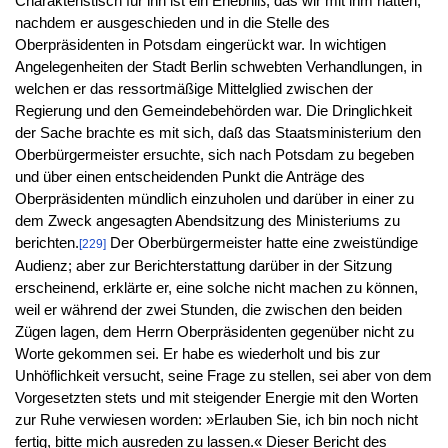
Charakteristisch für ihn ist ein Erlebniß, das wir mit ihm hatten,
nachdem er ausgeschieden und in die Stelle des
Oberpräsidenten in Potsdam eingerückt war. In wichtigen
Angelegenheiten der Stadt Berlin schwebten Verhandlungen, in
welchen er das ressortmäßige Mittelglied zwischen der
Regierung und den Gemeindebehörden war. Die Dringlichkeit
der Sache brachte es mit sich, daß das Staatsministerium den
Oberbürgermeister ersuchte, sich nach Potsdam zu begeben
und über einen entscheidenden Punkt die Anträge des
Oberpräsidenten mündlich einzuholen und darüber in einer zu
dem Zweck angesagten Abendsitzung des Ministeriums zu
berichten.
Der Oberbürgermeister hatte eine zweistündige
[229]
Audienz; aber zur Berichterstattung darüber in der Sitzung
erscheinend, erklärte er, eine solche nicht machen zu können,
weil er während der zwei Stunden, die zwischen den beiden
Zügen lagen, dem Herrn Oberpräsidenten gegenüber nicht zu
Worte gekommen sei. Er habe es wiederholt und bis zur
Unhöflichkeit versucht, seine Frage zu stellen, sei aber von dem
Vorgesetzten stets und mit steigender Energie mit den Worten
zur Ruhe verwiesen worden: »Erlauben Sie, ich bin noch nicht
fertig, bitte mich ausreden zu lassen.« Dieser Bericht des