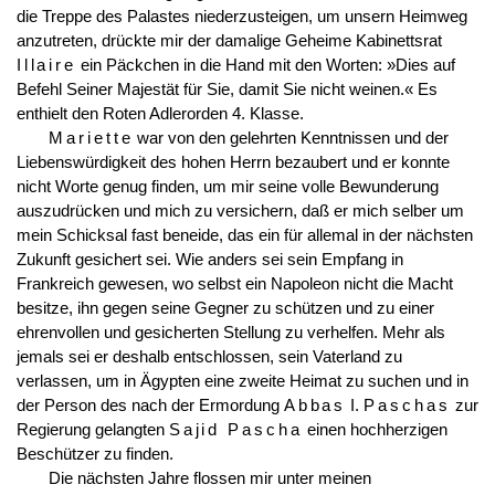
die Treppe des Palastes niederzusteigen, um unsern Heimweg
anzutreten, drückte mir der damalige Geheime Kabinettsrat
Illaire
ein Päckchen in die Hand mit den Worten: »Dies auf
Befehl Seiner Majestät für Sie, damit Sie nicht weinen.« Es
enthielt den Roten Adlerorden 4. Klasse.
Mariette
war von den gelehrten Kenntnissen und der
Liebenswürdigkeit des hohen Herrn bezaubert und er konnte
nicht Worte genug finden, um mir seine volle Bewunderung
auszudrücken und mich zu versichern, daß er mich selber um
mein Schicksal fast beneide, das ein für allemal in der nächsten
Zukunft gesichert sei. Wie anders sei sein Empfang in
Frankreich gewesen, wo selbst ein Napoleon nicht die Macht
besitze, ihn gegen seine Gegner zu schützen und zu einer
ehrenvollen und gesicherten Stellung zu verhelfen. Mehr als
jemals sei er deshalb entschlossen, sein Vaterland zu
verlassen, um in Ägypten eine zweite Heimat zu suchen und in
der Person des nach der Ermordung
Abbas
I.
Paschas
zur
Regierung gelangten
Sajid Pascha
einen hochherzigen
Beschützer zu finden.
Die nächsten Jahre flossen mir unter meinen