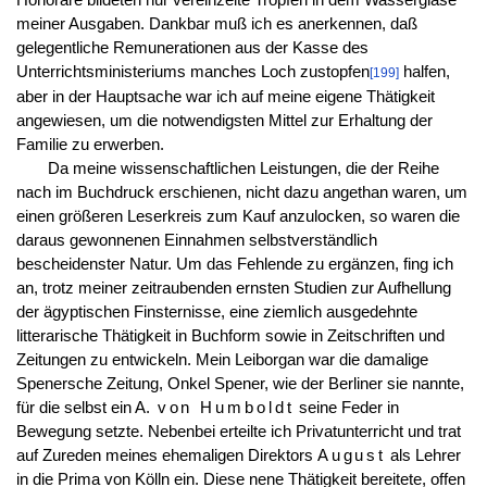
meiner Ausgaben. Dankbar muß ich es anerkennen, daß
gelegentliche Remunerationen aus der Kasse des
Unterrichtsministeriums manches Loch zustopfen
halfen,
[199]
aber in der Hauptsache war ich auf meine eigene Thätigkeit
angewiesen, um die notwendigsten Mittel zur Erhaltung der
Familie zu erwerben.
Da meine wissenschaftlichen Leistungen, die der Reihe
nach im Buchdruck erschienen, nicht dazu angethan waren, um
einen größeren Leserkreis zum Kauf anzulocken, so waren die
daraus gewonnenen Einnahmen selbstverständlich
bescheidenster Natur. Um das Fehlende zu ergänzen, fing ich
an, trotz meiner zeitraubenden ernsten Studien zur Aufhellung
der ägyptischen Finsternisse, eine ziemlich ausgedehnte
litterarische Thätigkeit in Buchform sowie in Zeitschriften und
Zeitungen zu entwickeln. Mein Leiborgan war die damalige
Spenersche Zeitung, Onkel Spener, wie der Berliner sie nannte,
für die selbst ein A.
von Humboldt
seine Feder in
Bewegung setzte. Nebenbei erteilte ich Privatunterricht und trat
auf Zureden meines ehemaligen Direktors
August
als Lehrer
in die Prima von Kölln ein. Diese nene Thätigkeit bereitete, offen