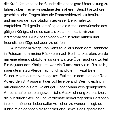
die Kraft, fast eine halbe Stunde die lebendigste Unterhaltung zu
führen, über meine Reisepläne den näheren Bericht anzuhören,
geschichtliche Fragen über die Ramessidenzeit zu berühren
und mir das genaue Studium gewisser Denkmäler zu
empfehlen. Tief gerührt empfing ich die Abschiedswünsche des
gütigen Königs, ohne es damals zu ahnen, daß mir zum
letztenmal das Glück beschieden war, in seine milden und
freundlichen Züge schauen zu dürfen.
Auf meinem Wege von Sanssouci aus nach dem Bahnhofe
in Potsdam, um meine Rückkehr nach Berlin anzutreten, wurde
mir eine ebenso plötzliche als unerwartete Überraschung zu teil.
Ein Adjutant des Königs, es war ein Rittmeister
von Rauch
,
sprengte mir zu Pferde nach und händigte mir »auf Befehl
Seiner Majestät« ein versiegeltes Etui ein, in dem sich der Rote
Adlerorden 3. Klasse mit der Schleife befand. Wenngleich ich
mir einbildete als dreißigjähriger junger Mann kein genügendes
Anrecht auf eine so ungewöhnliche Auszeichnung zu besitzen,
die nur durch Stellung und Verdienste hervorragenden Personen
in einem höheren Lebensalter verliehen zu werden pflegt, so
rührte mich dennoch dieser erneuerte Beweis des gnädigsten