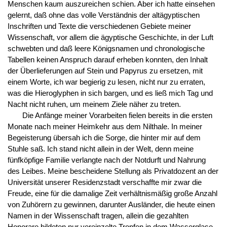
Menschen kaum auszureichen schien. Aber ich hatte einsehen
gelernt, daß ohne das volle Verständnis der altägyptischen
Inschriften und Texte die verschiedenen Gebiete meiner
Wissenschaft, vor allem die ägyptische Geschichte, in der Luft
schwebten und daß leere Königsnamen und chronologische
Tabellen keinen Anspruch darauf erheben konnten, den Inhalt
der Überlieferungen auf Stein und Papyrus zu ersetzen, mit
einem Worte, ich war begierig zu lesen, nicht nur zu erraten,
was die Hieroglyphen in sich bargen, und es ließ mich Tag und
Nacht nicht ruhen, um meinem Ziele näher zu treten.
Die Anfänge meiner Vorarbeiten fielen bereits in die ersten
Monate nach meiner Heimkehr aus dem Nilthale. In meiner
Begeisterung übersah ich die Sorge, die hinter mir auf dem
Stuhle saß. Ich stand nicht allein in der Welt, denn meine
fünfköpfige Familie verlangte nach der Notdurft und Nahrung
des Leibes. Meine bescheidene Stellung als Privatdozent an der
Universität unserer Residenzstadt verschaffte mir zwar die
Freude, eine für die damalige Zeit verhältnismäßig große Anzahl
von Zuhörern zu gewinnen, darunter Ausländer, die heute einen
Namen in der Wissenschaft tragen, allein die gezahlten
Honorare bildeten nur vereinzelte Tropfen in dem Wasserglase