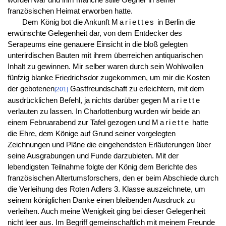
französischen Heimat erworben hatte.
Dem König bot die Ankunft
Mariettes
in Berlin die
erwünschte Gelegenheit dar, von dem Entdecker des
Serapeums eine genauere Einsicht in die bloß gelegten
unterirdischen Bauten mit ihrem überreichen antiquarischen
Inhalt zu gewinnen. Mir selber waren durch sein Wohlwollen
fünfzig blanke Friedrichsdor zugekommen, um mir die Kosten
der gebotenen
Gastfreundschaft zu erleichtern, mit dem
[201]
ausdrücklichen Befehl, ja nichts darüber gegen
Mariette
verlauten zu lassen. In Charlottenburg wurden wir beide an
einem Februarabend zur Tafel gezogen und
Mariette
hatte
die Ehre, dem Könige auf Grund seiner vorgelegten
Zeichnungen und Pläne die eingehendsten Erläuterungen über
seine Ausgrabungen und Funde darzubieten. Mit der
lebendigsten Teilnahme folgte der König dem Berichte des
französischen Altertumsforschers, den er beim Abschiede durch
die Verleihung des Roten Adlers 3. Klasse auszeichnete, um
seinem königlichen Danke einen bleibenden Ausdruck zu
verleihen. Auch meine Wenigkeit ging bei dieser Gelegenheit
nicht leer aus. Im Begriff gemeinschaftlich mit meinem Freunde