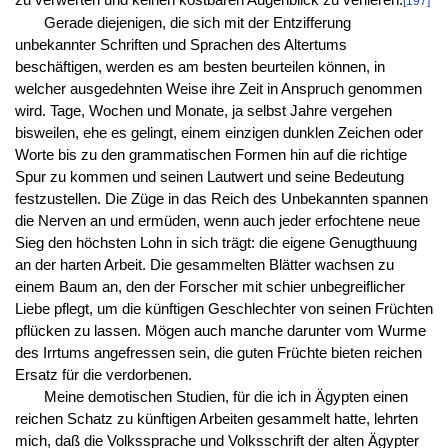
[197]
Gerade diejenigen, die sich mit der Entzifferung
unbekannter Schriften und Sprachen des Altertums
beschäftigen, werden es am besten beurteilen können, in
welcher ausgedehnten Weise ihre Zeit in Anspruch genommen
wird. Tage, Wochen und Monate, ja selbst Jahre vergehen
bisweilen, ehe es gelingt, einem einzigen dunklen Zeichen oder
Worte bis zu den grammatischen Formen hin auf die richtige
Spur zu kommen und seinen Lautwert und seine Bedeutung
festzustellen. Die Züge in das Reich des Unbekannten spannen
die Nerven an und ermüden, wenn auch jeder erfochtene neue
Sieg den höchsten Lohn in sich trägt: die eigene Genugthuung
an der harten Arbeit. Die gesammelten Blätter wachsen zu
einem Baum an, den der Forscher mit schier unbegreiflicher
Liebe pflegt, um die künftigen Geschlechter von seinen Früchten
pflücken zu lassen. Mögen auch manche darunter vom Wurme
des Irrtums angefressen sein, die guten Früchte bieten reichen
Ersatz für die verdorbenen.
Meine demotischen Studien, für die ich in Ägypten einen
reichen Schatz zu künftigen Arbeiten gesammelt hatte, lehrten
mich, daß die Volkssprache und Volksschrift der alten Ägypter