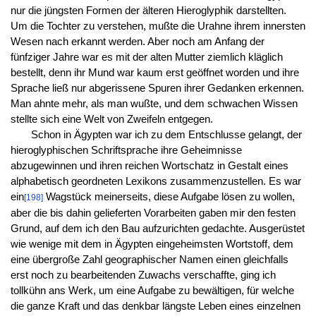
nur die jüngsten Formen der älteren Hieroglyphik darstellten.
Um die Tochter zu verstehen, mußte die Urahne ihrem innersten
Wesen nach erkannt werden. Aber noch am Anfang der
fünfziger Jahre war es mit der alten Mutter ziemlich kläglich
bestellt, denn ihr Mund war kaum erst geöffnet worden und ihre
Sprache ließ nur abgerissene Spuren ihrer Gedanken erkennen.
Man ahnte mehr, als man wußte, und dem schwachen Wissen
stellte sich eine Welt von Zweifeln entgegen.
Schon in Ägypten war ich zu dem Entschlusse gelangt, der
hieroglyphischen Schriftsprache ihre Geheimnisse
abzugewinnen und ihren reichen Wortschatz in Gestalt eines
alphabetisch geordneten Lexikons zusammenzustellen. Es war
ein
Wagstück meinerseits, diese Aufgabe lösen zu wollen,
[198]
aber die bis dahin gelieferten Vorarbeiten gaben mir den festen
Grund, auf dem ich den Bau aufzurichten gedachte. Ausgerüstet
wie wenige mit dem in Ägypten eingeheimsten Wortstoff, dem
eine übergroße Zahl geographischer Namen einen gleichfalls
erst noch zu bearbeitenden Zuwachs verschaffte, ging ich
tollkühn ans Werk, um eine Aufgabe zu bewältigen, für welche
die ganze Kraft und das denkbar längste Leben eines einzelnen