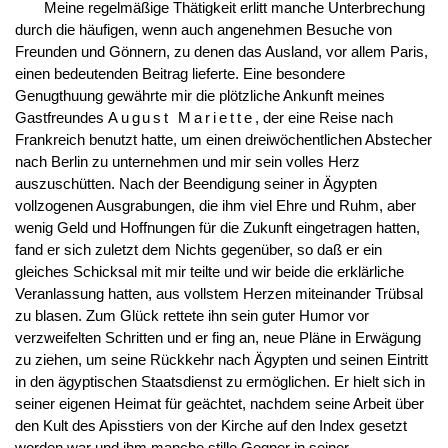
Meine regelmäßige Thätigkeit erlitt manche Unterbrechung
durch die häufigen, wenn auch angenehmen Besuche von
Freunden und Gönnern, zu denen das Ausland, vor allem Paris,
einen bedeutenden Beitrag lieferte. Eine besondere
Genugthuung gewährte mir die plötzliche Ankunft meines
Gastfreundes
August Mariette
, der eine Reise nach
Frankreich benutzt hatte, um einen dreiwöchentlichen Abstecher
nach Berlin zu unternehmen und mir sein volles Herz
auszuschütten. Nach der Beendigung seiner in Ägypten
vollzogenen Ausgrabungen, die ihm viel Ehre und Ruhm, aber
wenig Geld und Hoffnungen für die Zukunft eingetragen hatten,
fand er sich zuletzt dem Nichts gegenüber, so daß er ein
gleiches Schicksal mit mir teilte und wir beide die erklärliche
Veranlassung hatten, aus vollstem Herzen miteinander Trübsal
zu blasen. Zum Glück rettete ihn sein guter Humor vor
verzweifelten Schritten und er fing an, neue Pläne in Erwägung
zu ziehen, um seine Rückkehr nach Ägypten und seinen Eintritt
in den ägyptischen Staatsdienst zu ermöglichen. Er hielt sich in
seiner eigenen Heimat für geächtet, nachdem seine Arbeit über
den Kult des Apisstiers von der Kirche auf den Index gesetzt
worden war und ihm manche stille Gegner in seiner