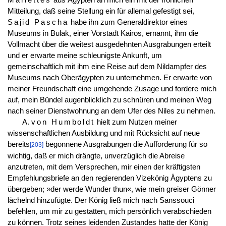
Mitteilung, daß seine Stellung ein für allemal gefestigt sei,
Sajid Pascha
habe ihn zum Generaldirektor eines
Museums in Bulak, einer Vorstadt Kairos, ernannt, ihm die
Vollmacht über die weitest ausgedehnten Ausgrabungen erteilt
und er erwarte meine schleunigste Ankunft, um
gemeinschaftlich mit ihm eine Reise auf dem Nildampfer des
Museums nach Oberägypten zu unternehmen. Er erwarte von
meiner Freundschaft eine umgehende Zusage und fordere mich
auf, mein Bündel augenblicklich zu schnüren und meinen Weg
nach seiner Dienstwohnung an dem Ufer des Niles zu nehmen.
A.
von Humboldt
hielt zum Nutzen meiner
wissenschaftlichen Ausbildung und mit Rücksicht auf neue
bereits
begonnene Ausgrabungen die Aufforderung für so
[203]
wichtig, daß er mich drängte, unverzüglich die Abreise
anzutreten, mit dem Versprechen, mir einen der kräftigsten
Empfehlungsbriefe an den regierenden Vizekönig Ägyptens zu
übergeben; »der werde Wunder thun«, wie mein greiser Gönner
lächelnd hinzufügte. Der König ließ mich nach Sanssouci
befehlen, um mir zu gestatten, mich persönlich verabschieden
zu können. Trotz seines leidenden Zustandes hatte der König