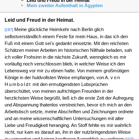
Leid und Freud in der Heimat
Mein zweiter Aufenthalt in Ägypten
Leid und Freud in der Heimat.
Meine glückliche Heimkehr nach Berlin glich
[197]
selbstverständlich einem Feste für mein Haus, in das ich den
Fuß mit einem Gott sei's gedankt einsetzte. Mit den reichsten
Schätzen meiner Arbeiten im historischen Nilthale beladen, sah
ich voller Frohsinn in die nächste Zukunft, wenngleich es mir
vorläufig noch verschlossen blieb, in welcher Weise ich den
Lebensweg vor mir zu ebnen hatte. Von meinem großmütigen
Könige in der huldvollsten Weise empfangen, von A.
von
Humboldt
mit den ermutigendsten Lobsprüchen
überschüttet, von meinen aufrichtigen Freunden in der
herzlichsten Weise begrüßt, ließ ich die erste Zeit der Aufregung
und Abspannung thatenlos verstreichen, bevor ich mich an den
Arbeitstisch setzte, meine Abschriften und Zeichnungen ordnete
und an meine wissenschaftlichen Untersuchungen mit alter
Liebe und Freudigkeit heranging. An Stoff fehlte es mir wahrlich
nicht, nur kam es darauf an, ihn in der nutzbringendsten Weise
zu verwerten und keinen kostbaren Augenblick zu verlieren.