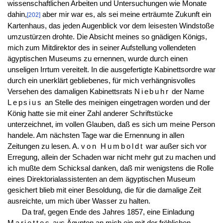
wissenschaftlichen Arbeiten und Untersuchungen wie Monate
dahin,
aber mir war es, als sei meine erträumte Zukunft ein
[202]
Kartenhaus, das jeden Augenblick vor dem leisesten Windstoße
umzustürzen drohte. Die Absicht meines so gnädigen Königs,
mich zum Mitdirektor des in seiner Aufstellung vollendeten
ägyptischen Museums zu ernennen, wurde durch einen
unseligen Irrtum vereitelt. In die ausgefertigte Kabinettsordre war
durch ein unerklärt gebliebenes, für mich verhängnisvolles
Versehen des damaligen Kabinettsrats
Niebuhr
der Name
Lepsius
an Stelle des meinigen eingetragen worden und der
König hatte sie mit einer Zahl anderer Schriftstücke
unterzeichnet, im vollen Glauben, daß es sich um meine Person
handele. Am nächsten Tage war die Ernennung in allen
Zeitungen zu lesen. A.
von Humboldt
war außer sich vor
Erregung, allein der Schaden war nicht mehr gut zu machen und
ich mußte dem Schicksal danken, daß mir wenigstens die Rolle
eines Direktorialassistenten an dem ägyptischen Museum
gesichert blieb mit einer Besoldung, die für die damalige Zeit
ausreichte, um mich über Wasser zu halten.
Da traf, gegen Ende des Jahres 1857, eine Einladung
Mariettes
aus Ägypten an mich ein mit der fröhlichen