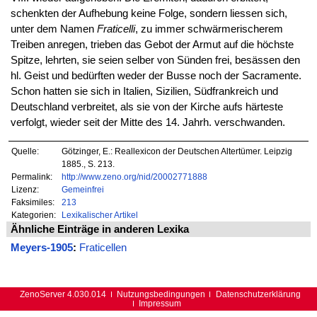
schenkten der Aufhebung keine Folge, sondern liessen sich,
unter dem Namen
Fraticelli
, zu immer schwärmerischerem
Treiben anregen, trieben das Gebot der Armut auf die höchste
Spitze, lehrten, sie seien selber von Sünden frei, besässen den
hl. Geist und bedürften weder der Busse noch der Sacramente.
Schon hatten sie sich in Italien, Sizilien, Südfrankreich und
Deutschland verbreitet, als sie von der Kirche aufs härteste
verfolgt, wieder seit der Mitte des 14. Jahrh. verschwanden.
Quelle:
Götzinger, E.: Reallexicon der Deutschen Altertümer. Leipzig
1885., S. 213.
Permalink:
http://www.zeno.org/nid/20002771888
Lizenz:
Gemeinfrei
Faksimiles:
213
Kategorien:
Lexikalischer Artikel
Ähnliche Einträge in anderen Lexika
Meyers-1905
:
Fraticellen
ZenoServer 4.030.014
Nutzungsbedingungen
Datenschutzerklärung
Impressum