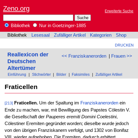
Zeno.org
Erweiterte Suche
Bibliothek
Nur in Goetzinger-1885
Bibliothek
Lesesaal
Zufälliger Artikel
Kategorien
Shop
DRUCKEN
Reallexicon der
<< Franziskanerorden
|
Frauen >>
Deutschen
Altertümer
Einführung
|
Stichwörter
|
Bilder
|
Faksimiles
|
Zufälliger Artikel
Fraticellen
Fraticellen.
Um der Spaltung im
Franziskanerorden
ein
[213]
Ende zu machen, war, mit Bewilligung des Papstes Cölestin V.
die Gesellschaft der
Pauperes eremiti Domini Coelestini
,
Cölestiner Eremiten gegründet worden; dieselbe wurde jedoch
von den übrigen Franziskanern verfolgt, und 1302 von Bonifaz
VIII. wieder aufgehoben. Die Eremiten, dadurch erbittert,