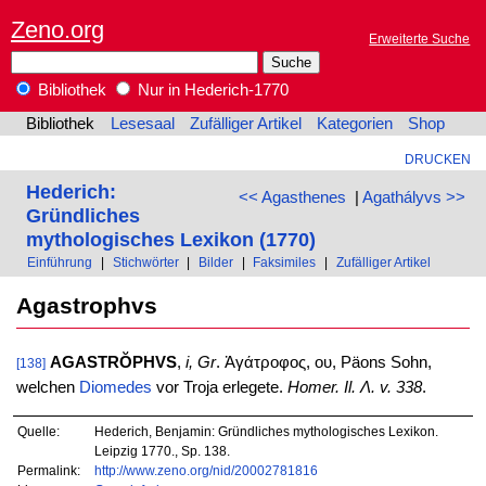
Zeno.org
Erweiterte Suche
Bibliothek
Nur in Hederich-1770
Bibliothek
Lesesaal
Zufälliger Artikel
Kategorien
Shop
DRUCKEN
Hederich:
<< Agasthenes
|
Agathályvs >>
Gründliches
mythologisches Lexikon (1770)
Einführung
|
Stichwörter
|
Bilder
|
Faksimiles
|
Zufälliger Artikel
Agastrophvs
AGASTRŎPHVS
,
i, Gr
. Ἀγάτροφος, ου, Päons Sohn,
[138]
welchen
Diomedes
vor Troja erlegete.
Homer. Il. Λ. v. 338
.
Quelle:
Hederich, Benjamin: Gründliches mythologisches Lexikon.
Leipzig 1770., Sp. 138.
Permalink:
http://www.zeno.org/nid/20002781816