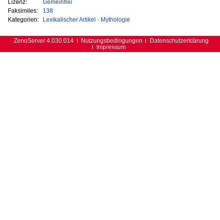
Lizenz:
Gemeinfrei
Faksimiles:
138
Kategorien:
Lexikalischer Artikel
·
Mythologie
ZenoServer 4.030.014
Nutzungsbedingungen
Datenschutzerklärung
Impressum