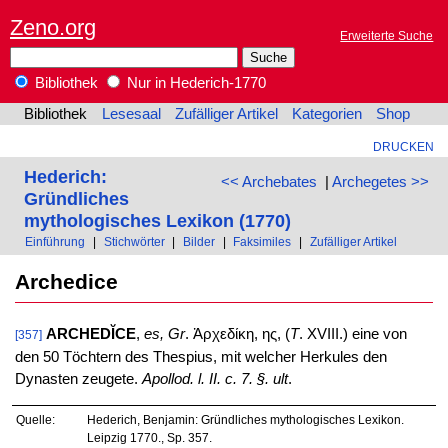
Zeno.org
Erweiterte Suche
Bibliothek
Nur in Hederich-1770
Bibliothek
Lesesaal
Zufälliger Artikel
Kategorien
Shop
DRUCKEN
Hederich:
<< Archebates
|
Archegetes >>
Gründliches
mythologisches Lexikon (1770)
Einführung
|
Stichwörter
|
Bilder
|
Faksimiles
|
Zufälliger Artikel
Archedice
ARCHEDĬCE
,
es, Gr
. Ἀρχεδίκη, ης, (
T
. XVIII.) eine von
[357]
den 50 Töchtern des Thespius, mit welcher Herkules den
Dynasten zeugete.
Apollod. l. II. c. 7. §. ult
.
Quelle:
Hederich, Benjamin: Gründliches mythologisches Lexikon.
Leipzig 1770., Sp. 357.