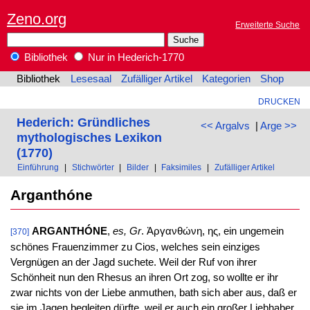
Zeno.org
Erweiterte Suche
Bibliothek
Nur in Hederich-1770
Bibliothek
Lesesaal
Zufälliger Artikel
Kategorien
Shop
DRUCKEN
Hederich: Gründliches
<< Argalvs
|
Arge >>
mythologisches Lexikon
(1770)
Einführung
|
Stichwörter
|
Bilder
|
Faksimiles
|
Zufälliger Artikel
Arganthóne
ARGANTHÓNE
,
es, Gr
. Ἀργανθώνη, ης, ein ungemein
[370]
schönes Frauenzimmer zu Cios, welches sein einziges
Vergnügen an der Jagd suchete. Weil der Ruf von ihrer
Schönheit nun den Rhesus an ihren Ort zog, so wollte er ihr
zwar nichts von der Liebe anmuthen, bath sich aber aus, daß er
sie im Jagen begleiten dürfte, weil er auch ein großer Liebhaber