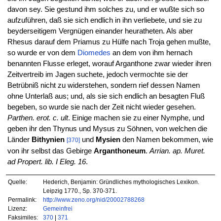
davon sey. Sie gestund ihm solches zu, und er wußte sich so
aufzuführen, daß sie sich endlich in ihn verliebete, und sie zu
beyderseitigem Vergnügen einander heuratheten. Als aber
Rhesus darauf dem Priamus zu Hülfe nach Troja gehen mußte,
so wurde er von dem
Diomedes
an dem von ihm hernach
benannten Flusse erleget, worauf Arganthone zwar wieder ihren
Zeitvertreib im Jagen suchete, jedoch vermochte sie der
Betrübniß nicht zu widerstehen, sondern rief dessen Namen
ohne Unterlaß aus; und, als sie sich endlich an besagten Fluß
begeben, so wurde sie nach der Zeit nicht wieder gesehen.
Parthen. erot. c. ult
. Einige machen sie zu einer Nymphe, und
geben ihr den Thynus und Mysus zu Söhnen, von welchen die
Länder
Bithynien
und
Mysien
den Namen bekommen, wie
[370]
von ihr selbst das Gebirge
Arganthoneum
.
Arrian. ap. Muret.
ad Propert. lib. I Eleg. 16
.
Quelle:
Hederich, Benjamin: Gründliches mythologisches Lexikon.
Leipzig 1770., Sp. 370-371.
Permalink:
http://www.zeno.org/nid/20002788268
Lizenz:
Gemeinfrei
Faksimiles:
370
|
371