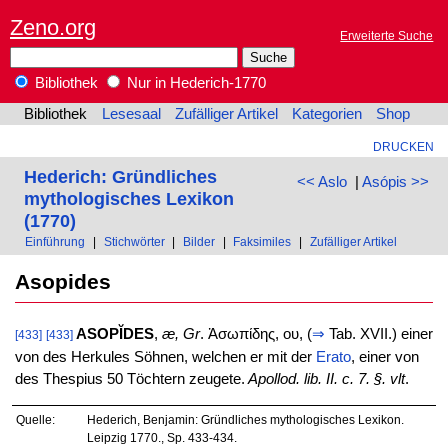
Zeno.org
Erweiterte Suche
Bibliothek
Nur in Hederich-1770
Bibliothek
Lesesaal
Zufälliger Artikel
Kategorien
Shop
DRUCKEN
Hederich: Gründliches
<< Aslo
|
Asópis >>
mythologisches Lexikon
(1770)
Einführung
|
Stichwörter
|
Bilder
|
Faksimiles
|
Zufälliger Artikel
Asopides
ASOPĬDES
,
æ, Gr
. Ἀσωπίδης, ου, (
⇒
Tab. XVII.) einer
[433]
[433]
von des Herkules Söhnen, welchen er mit der
Erato
, einer von
des Thespius 50 Töchtern zeugete.
Apollod. lib. II. c. 7. §. vlt
.
Quelle:
Hederich, Benjamin: Gründliches mythologisches Lexikon.
Leipzig 1770., Sp. 433-434.