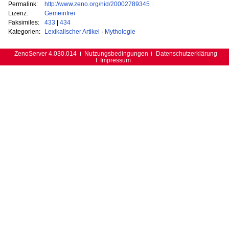
Permalink:
http://www.zeno.org/nid/20002789345
Lizenz:
Gemeinfrei
Faksimiles:
433
|
434
Kategorien:
Lexikalischer Artikel
·
Mythologie
ZenoServer 4.030.014
Nutzungsbedingungen
Datenschutzerklärung
Impressum