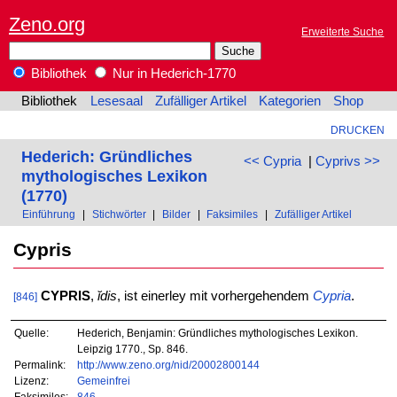
Zeno.org
Erweiterte Suche
Bibliothek
Nur in Hederich-1770
Bibliothek
Lesesaal
Zufälliger Artikel
Kategorien
Shop
DRUCKEN
Hederich: Gründliches
<< Cypria
|
Cyprivs >>
mythologisches Lexikon
(1770)
Einführung
|
Stichwörter
|
Bilder
|
Faksimiles
|
Zufälliger Artikel
Cypris
CYPRIS
,
ĭdis
, ist einerley mit vorhergehendem
Cypria
.
[846]
Quelle:
Hederich, Benjamin: Gründliches mythologisches Lexikon.
Leipzig 1770., Sp. 846.
Permalink:
http://www.zeno.org/nid/20002800144
Lizenz:
Gemeinfrei
Faksimiles:
846