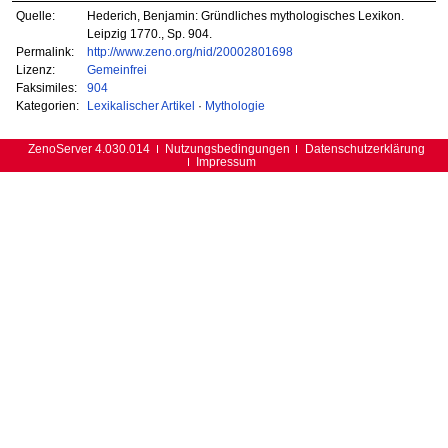
Quelle:
Hederich, Benjamin: Gründliches mythologisches Lexikon.
Leipzig 1770., Sp. 904.
Permalink:
http://www.zeno.org/nid/20002801698
Lizenz:
Gemeinfrei
Faksimiles:
904
Kategorien:
Lexikalischer Artikel
·
Mythologie
ZenoServer 4.030.014
Nutzungsbedingungen
Datenschutzerklärung
Impressum