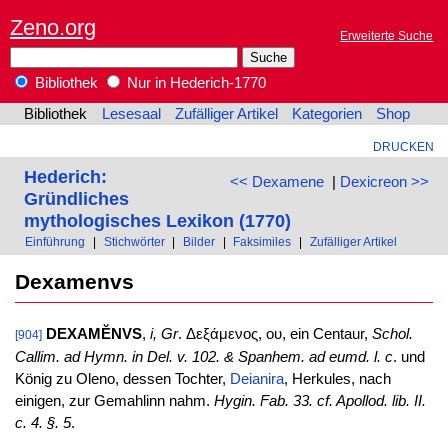
Zeno.org
Erweiterte Suche
Bibliothek
Nur in Hederich-1770
Bibliothek
Lesesaal
Zufälliger Artikel
Kategorien
Shop
DRUCKEN
Hederich:
<< Dexamene
|
Dexicreon >>
Gründliches
mythologisches Lexikon (1770)
Einführung
|
Stichwörter
|
Bilder
|
Faksimiles
|
Zufälliger Artikel
Dexamenvs
DEXAMĔNVS
,
i, Gr
. Δεξάμενος, ου, ein Centaur,
Schol.
[904]
Callim. ad Hymn. in Del. v. 102. & Spanhem. ad eumd. l. c
. und
König zu Oleno, dessen Tochter,
Deianira
, Herkules, nach
einigen, zur Gemahlinn nahm.
Hygin. Fab. 33. cf. Apollod. lib. II.
c. 4. §. 5
.