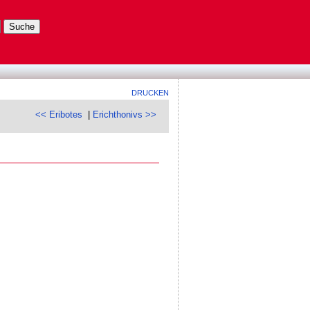
DRUCKEN
<< Eribotes
|
Erichthonivs >>