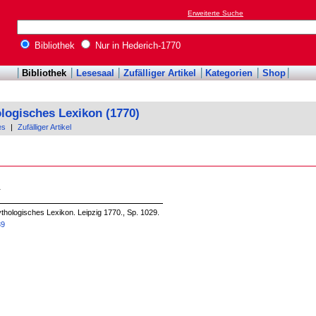
Erweiterte Suche
Bibliothek
Nur in Hederich-1770
Bibliothek
Lesesaal
Zufälliger Artikel
Kategorien
Shop
logisches Lexikon (1770)
es
|
Zufälliger Artikel
.
thologisches Lexikon. Leipzig 1770., Sp. 1029.
39