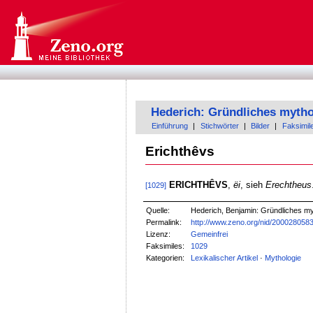
Hederich: Gründliches mytho
Einführung
|
Stichwörter
|
Bilder
|
Faksimil
Erichthêvs
ERICHTHÊVS
,
ëi
, sieh
Erechtheus
[1029]
Quelle:
Hederich, Benjamin: Gründliches my
Permalink:
http://www.zeno.org/nid/200028058
Lizenz:
Gemeinfrei
Faksimiles:
1029
Kategorien:
Lexikalischer Artikel
·
Mythologie