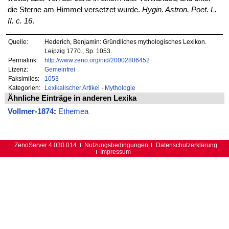
die Sterne am Himmel versetzet wurde.
Hygin. Astron. Poet. L.
II. c. 16
.
Quelle:
Hederich, Benjamin: Gründliches mythologisches Lexikon.
Leipzig 1770., Sp. 1053.
Permalink:
http://www.zeno.org/nid/20002806452
Lizenz:
Gemeinfrei
Faksimiles:
1053
Kategorien:
Lexikalischer Artikel
·
Mythologie
Ähnliche Einträge in anderen Lexika
Vollmer-1874
:
Ethemea
ZenoServer 4.030.014
Nutzungsbedingungen
Datenschutzerklärung
Impressum