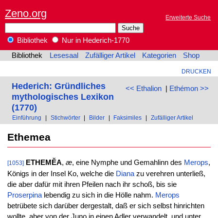
Zeno.org
Erweiterte Suche
Bibliothek
Nur in Hederich-1770
Bibliothek
Lesesaal
Zufälliger Artikel
Kategorien
Shop
DRUCKEN
Hederich: Gründliches
<< Ethalion
|
Ethémon >>
mythologisches Lexikon
(1770)
Einführung
|
Stichwörter
|
Bilder
|
Faksimiles
|
Zufälliger Artikel
Ethemea
ETHEMĔA
,
æ
, eine Nymphe und Gemahlinn des
Merops
,
[1053]
Königs in der Insel Ko, welche die
Diana
zu verehren unterließ,
die aber dafür mit ihren Pfeilen nach ihr schoß, bis sie
Proserpina
lebendig zu sich in die Hölle nahm.
Merops
betrübete sich darüber dergestalt, daß er sich selbst hinrichten
wollte, aber von der Juno in einen Adler verwandelt, und unter