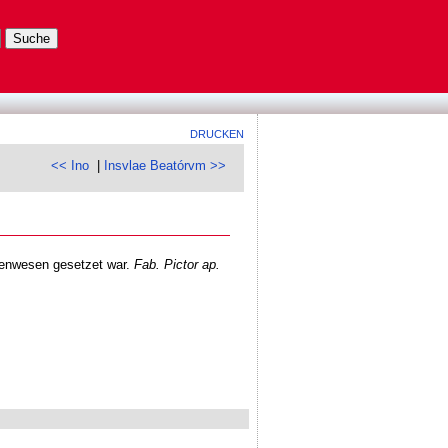
DRUCKEN
<< Ino
|
Insvlae Beatórvm >>
tenwesen gesetzet war.
Fab. Pictor ap.