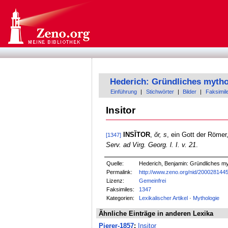
Hederich: Gründliches mytho
Einführung
|
Stichwörter
|
Bilder
|
Faksimil
Insitor
INSĬTOR
,
ŏr, s
, ein Gott der Römer
[1347]
Serv. ad Virg. Georg. l. I. v. 21
.
Quelle:
Hederich, Benjamin: Gründliches my
Permalink:
http://www.zeno.org/nid/200028144
Lizenz:
Gemeinfrei
Faksimiles:
1347
Kategorien:
Lexikalischer Artikel
·
Mythologie
Ähnliche Einträge in anderen Lexika
Pierer-1857
:
Insitor