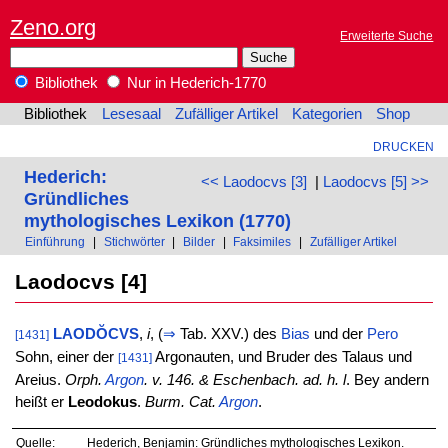
Zeno.org
Erweiterte Suche
Bibliothek
Nur in Hederich-1770
Bibliothek
Lesesaal
Zufälliger Artikel
Kategorien
Shop
DRUCKEN
Hederich:
<< Laodocvs [3]
|
Laodocvs [5] >>
Gründliches
mythologisches Lexikon (1770)
Einführung
|
Stichwörter
|
Bilder
|
Faksimiles
|
Zufälliger Artikel
Laodocvs [4]
LAODŎCVS
,
i
, (
⇒
Tab. XXV.) des
Bias
und der
Pero
[1431]
Sohn, einer der
Argonauten, und Bruder des Talaus und
[1431]
Areius.
Orph.
Argon
. v. 146. & Eschenbach. ad. h. l
. Bey andern
heißt er
Leodokus
.
Burm. Cat.
Argon
.
Quelle:
Hederich, Benjamin: Gründliches mythologisches Lexikon.