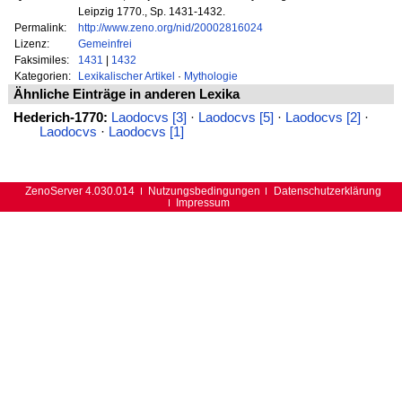
Leipzig 1770., Sp. 1431-1432.
Permalink:
http://www.zeno.org/nid/20002816024
Lizenz:
Gemeinfrei
Faksimiles:
1431
|
1432
Kategorien:
Lexikalischer Artikel
·
Mythologie
Ähnliche Einträge in anderen Lexika
Hederich-1770:
Laodocvs [3]
·
Laodocvs [5]
·
Laodocvs [2]
·
Laodocvs
·
Laodocvs [1]
ZenoServer 4.030.014
Nutzungsbedingungen
Datenschutzerklärung
Impressum