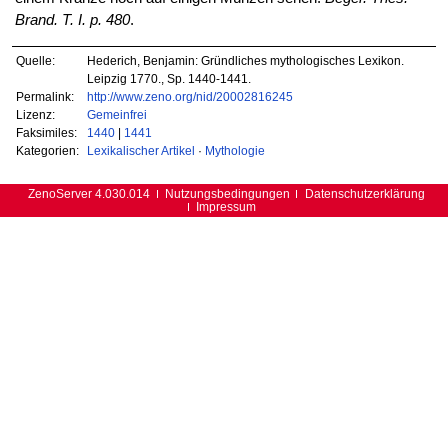
Brand. T. I. p. 480
.
Quelle:
Hederich, Benjamin: Gründliches mythologisches Lexikon.
Leipzig 1770., Sp. 1440-1441.
Permalink:
http://www.zeno.org/nid/20002816245
Lizenz:
Gemeinfrei
Faksimiles:
1440
|
1441
Kategorien:
Lexikalischer Artikel
·
Mythologie
ZenoServer 4.030.014
Nutzungsbedingungen
Datenschutzerklärung
Impressum