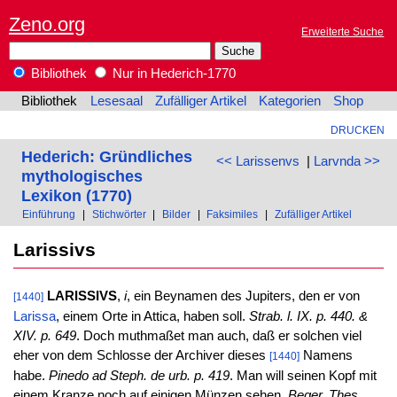
Zeno.org
Erweiterte Suche
Bibliothek
Nur in Hederich-1770
Bibliothek
Lesesaal
Zufälliger Artikel
Kategorien
Shop
DRUCKEN
Hederich: Gründliches
<< Larissenvs
|
Larvnda >>
mythologisches
Lexikon (1770)
Einführung
|
Stichwörter
|
Bilder
|
Faksimiles
|
Zufälliger Artikel
Larissivs
LARISSIVS
,
i
, ein Beynamen des Jupiters, den er von
[1440]
Larissa
, einem Orte in Attica, haben soll.
Strab. l. IX. p. 440. &
XIV. p. 649
. Doch muthmaßet man auch, daß er solchen viel
eher von dem Schlosse der Archiver dieses
Namens
[1440]
habe.
Pinedo ad Steph. de urb. p. 419
. Man will seinen Kopf mit
einem Kranze noch auf einigen Münzen sehen.
Beger. Thes.