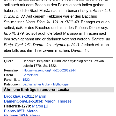
soll auch mit dem Bacchus den Feldzug nach Indien gethan
haben, und die Stadt Maräa nach ihm benannt seyn.
Athen. L. I.
c. 258. p. 33
. Auf diesem Feldzuge war er des Bacchus
Stallmeister.
Nonn. Dion. XI. 121. & XVIII. 49
. Er saget es auch
selbst, daß er des Bacchus und nicht des Phöbus Diener sey.
Id. XIX. 179
. So soll auch die Stadt Maronäa in Thracien nach
ihm seyn genannt und er darinnen verehret worden.
Barnes. ad
Eurip. Cycl. 141. Damm. lex. etymol. p. 2941
. Jedoch will man
ebenfalls aus ihm ihrer zween machen.
Damm. l. c
.
Quelle:
Hederich, Benjamin: Gründliches mythologisches Lexikon.
Leipzig 1770., Sp. 1522.
Permalink:
http://www.zeno.org/nid/20002819244
Lizenz:
Gemeinfrei
Faksimiles:
1522
Kategorien:
Lexikalischer Artikel
·
Mythologie
Ähnliche Einträge in anderen Lexika
Brockhaus-1911
:
Maron
DamenConvLex-1834
:
Maron, Therese
Hederich-1770:
Maron [1]
Pierer-1857
:
Maron
Vollmer-1874
:
Maron