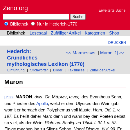
Zeno.org
Erweiterte Suche
Bibliothek
Nur in Hederich-1770
Bibliothek
Lesesaal
Zufälliger Artikel
Kategorien
Shop
DRUCKEN
Hederich:
<< Marmessvs
|
Maron [1] >>
Gründliches
mythologisches Lexikon (1770)
Einführung
|
Stichwörter
|
Bilder
|
Faksimiles
|
Zufälliger Artikel
Maron
MARON
,
ónis, Gr
. Μάρων, ωνος, des Evantheus Sohn,
[1522]
und Priester des
Apollo
, welcher dem Ulysses den Wein gab,
womit er hernach den Polyphemus voll fäuste.
Hom. Od. 1. v.
197
. Es heißt daher Maro dann und wann bey den Poeten selbst
so viel, als der Wein.
Plato ap. Scalig. ad Tibull. l. IV. I. v. 57
.
Einige machen ihn zu Silens Sohne.
Nonni Dionys. XIV. 99
. Er