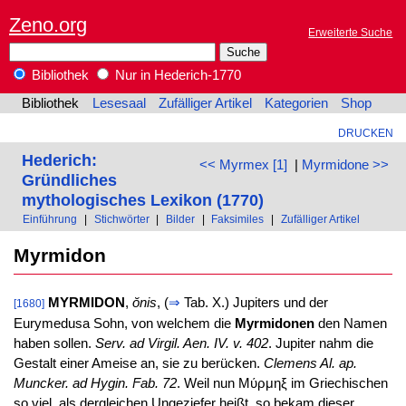
Zeno.org
Erweiterte Suche
Bibliothek
Nur in Hederich-1770
Bibliothek
Lesesaal
Zufälliger Artikel
Kategorien
Shop
DRUCKEN
Hederich:
<< Myrmex [1]
|
Myrmidone >>
Gründliches
mythologisches Lexikon (1770)
Einführung
|
Stichwörter
|
Bilder
|
Faksimiles
|
Zufälliger Artikel
Myrmidon
MYRMIDON
,
ŏnis
, (
⇒
Tab. X.) Jupiters und der
[1680]
Eurymedusa Sohn, von welchem die
Myrmidonen
den Namen
haben sollen.
Serv. ad Virgil. Aen. IV. v. 402
. Jupiter nahm die
Gestalt einer Ameise an, sie zu berücken.
Clemens Al. ap.
Muncker. ad Hygin. Fab. 72
. Weil nun Μύρμηξ im Griechischen
so viel, als dergleichen Ungeziefer heißt, so bekam dieser