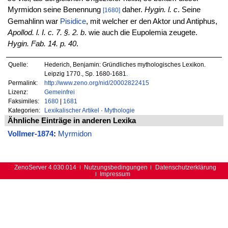
Myrmidon seine Benennung
daher.
Hygin. l. c
. Seine
[1680]
Gemahlinn war
Pisidice
, mit welcher er den Aktor und Antiphus,
Apollod. l. I. c. 7. §. 2. b
. wie auch die Eupolemia zeugete.
Hygin. Fab. 14. p. 40
.
Quelle:
Hederich, Benjamin: Gründliches mythologisches Lexikon.
Leipzig 1770., Sp. 1680-1681.
Permalink:
http://www.zeno.org/nid/20002822415
Lizenz:
Gemeinfrei
Faksimiles:
1680
|
1681
Kategorien:
Lexikalischer Artikel
·
Mythologie
Ähnliche Einträge in anderen Lexika
Vollmer-1874
:
Myrmidon
ZenoServer 4.030.014
Nutzungsbedingungen
Datenschutzerklärung
Impressum