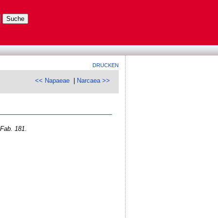
DRUCKEN
<< Napaeae
|
Narcaea >>
 Fab. 181
.