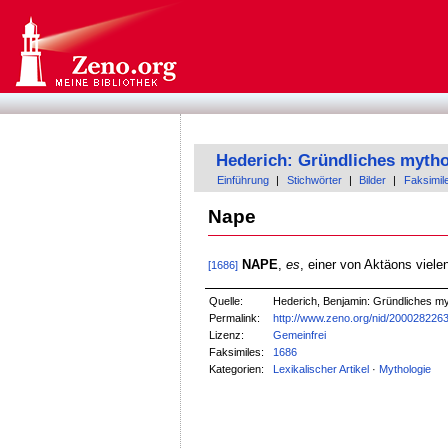
Hederich: Gründliches mytho
Einführung
|
Stichwörter
|
Bilder
|
Faksimil
Nape
NAPE
,
es
, einer von Aktäons viele
[1686]
Quelle:
Hederich, Benjamin: Gründliches my
Permalink:
http://www.zeno.org/nid/200028226
Lizenz:
Gemeinfrei
Faksimiles:
1686
Kategorien:
Lexikalischer Artikel
·
Mythologie