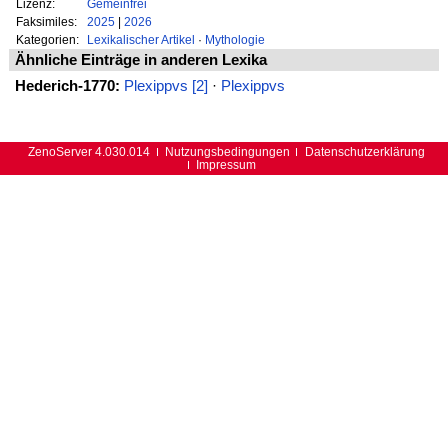
Lizenz:
Gemeinfrei
Faksimiles:
2025
|
2026
Kategorien:
Lexikalischer Artikel
·
Mythologie
Ähnliche Einträge in anderen Lexika
Hederich-1770:
Plexippvs [2]
·
Plexippvs
ZenoServer 4.030.014
Nutzungsbedingungen
Datenschutzerklärung
Impressum