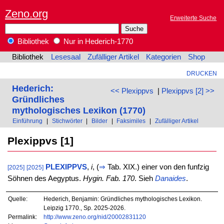
Zeno.org
Erweiterte Suche
Bibliothek
Nur in Hederich-1770
Bibliothek
Lesesaal
Zufälliger Artikel
Kategorien
Shop
DRUCKEN
Hederich:
<< Plexippvs
|
Plexippvs [2] >>
Gründliches
mythologisches Lexikon (1770)
Einführung
|
Stichwörter
|
Bilder
|
Faksimiles
|
Zufälliger Artikel
Plexippvs [1]
PLEXIPPVS
,
i
, (
⇒
Tab. XIX.) einer von den funfzig
[2025]
[2025]
Söhnen des Aegyptus.
Hygin. Fab. 170
. Sieh
Danaides
.
Quelle:
Hederich, Benjamin: Gründliches mythologisches Lexikon.
Leipzig 1770., Sp. 2025-2026.
Permalink:
http://www.zeno.org/nid/20002831120