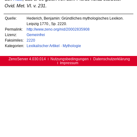
Ovid. Met. VI. v. 231
.
Quelle:
Hederich, Benjamin: Gründliches mythologisches Lexikon.
Leipzig 1770., Sp. 2220.
Permalink:
http://www.zeno.org/nid/20002835908
Lizenz:
Gemeinfrei
Faksimiles:
2220
Kategorien:
Lexikalischer Artikel
·
Mythologie
ZenoServer 4.030.014
Nutzungsbedingungen
Datenschutzerklärung
Impressum