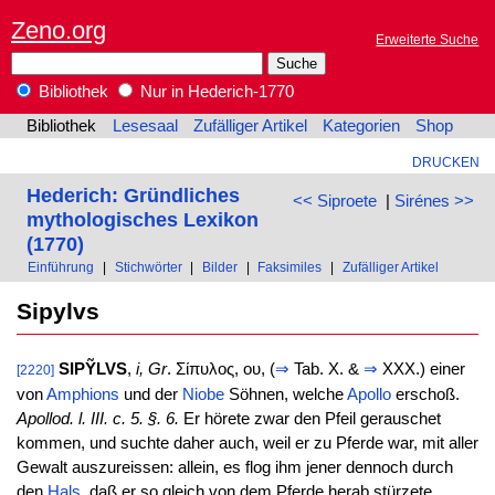
Zeno.org
Erweiterte Suche
Bibliothek
Nur in Hederich-1770
Bibliothek
Lesesaal
Zufälliger Artikel
Kategorien
Shop
DRUCKEN
Hederich: Gründliches
<< Siproete
|
Sirénes >>
mythologisches Lexikon
(1770)
Einführung
|
Stichwörter
|
Bilder
|
Faksimiles
|
Zufälliger Artikel
Sipylvs
SIPỸLVS
,
i, Gr
. Σίπυλος, ου, (
⇒
Tab. X. &
⇒
XXX.) einer
[2220]
von
Amphions
und der
Niobe
Söhnen, welche
Apollo
erschoß.
Apollod. l. III. c. 5. §. 6.
Er hörete zwar den Pfeil gerauschet
kommen, und suchte daher auch, weil er zu Pferde war, mit aller
Gewalt auszureissen: allein, es flog ihm jener dennoch durch
den
Hals
, daß er so gleich von dem Pferde herab stürzete.