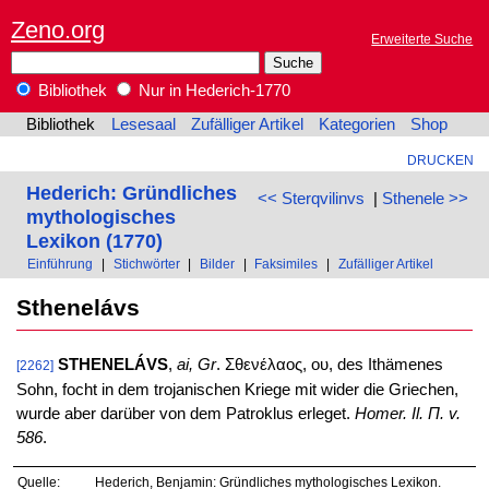
Zeno.org
Erweiterte Suche
Bibliothek
Nur in Hederich-1770
Bibliothek
Lesesaal
Zufälliger Artikel
Kategorien
Shop
DRUCKEN
Hederich: Gründliches
<< Sterqvilinvs
|
Sthenele >>
mythologisches
Lexikon (1770)
Einführung
|
Stichwörter
|
Bilder
|
Faksimiles
|
Zufälliger Artikel
Sthenelávs
STHENELÁVS
,
ai, Gr
. Σθενέλαος, ου, des Ithämenes
[2262]
Sohn, focht in dem trojanischen Kriege mit wider die Griechen,
wurde aber darüber von dem Patroklus erleget.
Homer. Il. Π. v.
586
.
Quelle:
Hederich, Benjamin: Gründliches mythologisches Lexikon.