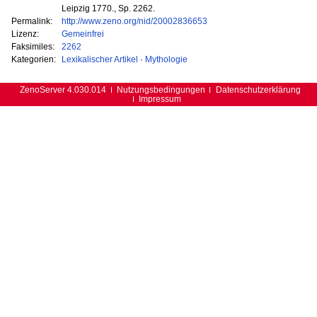
Leipzig 1770., Sp. 2262.
Permalink:
http://www.zeno.org/nid/20002836653
Lizenz:
Gemeinfrei
Faksimiles:
2262
Kategorien:
Lexikalischer Artikel
·
Mythologie
ZenoServer 4.030.014
Nutzungsbedingungen
Datenschutzerklärung
Impressum