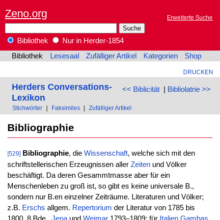
Zeno.org
Erweiterte Suche
Bibliothek
Nur in Herder-1854
Bibliothek
Lesesaal
Zufälliger Artikel
Kategorien
Shop
DRUCKEN
Herders Conversations-
<< Biblicität
|
Bibliolatrie >>
Lexikon
Stichwörter
|
Faksimiles
|
Zufälliger Artikel
Bibliographie
Bibliographie
, die
Wissenschaft
, welche sich mit den
[529]
schriftstellerischen Erzeugnissen aller
Zeiten
und Völker
beschäftigt. Da deren Gesammtmasse aber für ein
Menschenleben zu groß ist, so gibt es keine universale B.,
sondern nur B.en einzelner Zeiträume. Literaturen und Völker;
z.B.
Erschs
allgem.
Repertorium
der Literatur von 1785 bis
1800, 8 Bde.,
Jena
und
Weimar
1793–1809; für
Italien
Gambas