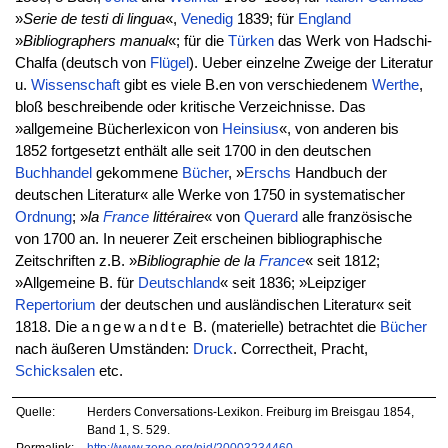
»
Serie de testi di lingua
«,
Venedig
1839; für
England
»
Bibliographers manual
«; für die
Türken
das Werk von Hadschi-
Chalfa (deutsch von
Flügel
). Ueber einzelne Zweige der Literatur
u.
Wissenschaft
gibt es viele B.en von verschiedenem
Werthe
,
bloß beschreibende oder kritische Verzeichnisse. Das
»allgemeine Bücherlexicon von
Heinsius
«, von anderen bis
1852 fortgesetzt enthält alle seit 1700 in den deutschen
Buchhandel
gekommene
Bücher
, »
Erschs
Handbuch der
deutschen Literatur« alle Werke von 1750 in systematischer
Ordnung
; »
la
France
littéraire
« von
Querard
alle französische
von 1700 an. In neuerer Zeit erscheinen bibliographische
Zeitschriften z.B. »
Bibliographie de la
France
« seit 1812;
»Allgemeine B. für
Deutschland
« seit 1836; »Leipziger
Repertorium
der deutschen und ausländischen Literatur« seit
1818. Die
angewandte
B. (materielle) betrachtet die
Bücher
nach äußeren Umständen:
Druck
. Correctheit, Pracht,
Schicksalen
etc.
Quelle:
Herders Conversations-Lexikon. Freiburg im Breisgau 1854,
Band 1, S. 529.
Permalink:
http://www.zeno.org/nid/20003234460