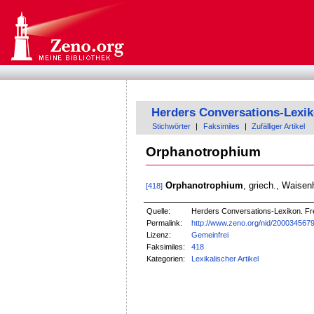
Herders Conversations-Lexi
Stichwörter
|
Faksimiles
|
Zufälliger Artikel
Orphanotrophium
Orphanotrophium
, griech., Waisen
[418]
Quelle:
Herders Conversations-Lexikon. Fre
Permalink:
http://www.zeno.org/nid/200034567
Lizenz:
Gemeinfrei
Faksimiles:
418
Kategorien:
Lexikalischer Artikel