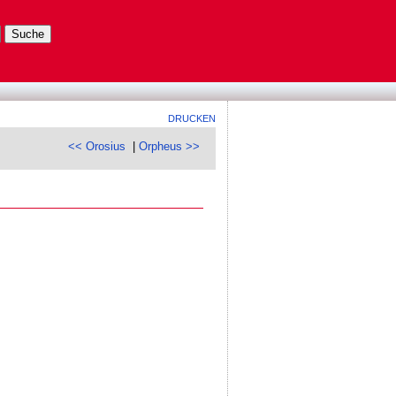
DRUCKEN
<< Orosius
|
Orpheus >>