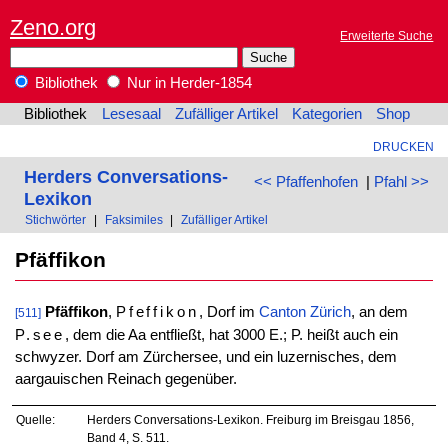
Zeno.org
Erweiterte Suche
Bibliothek
Nur in Herder-1854
Bibliothek
Lesesaal
Zufälliger Artikel
Kategorien
Shop
DRUCKEN
Herders Conversations-
<< Pfaffenhofen
|
Pfahl >>
Lexikon
Stichwörter
|
Faksimiles
|
Zufälliger Artikel
Pfäffikon
Pfäffikon
,
Pfeffikon
, Dorf im
Canton
Zürich
, an dem
[511]
P.see
, dem die Aa entfließt, hat 3000 E.; P. heißt auch ein
schwyzer. Dorf am Zürchersee, und ein luzernisches, dem
aargauischen Reinach gegenüber.
Quelle:
Herders Conversations-Lexikon. Freiburg im Breisgau 1856,
Band 4, S. 511.