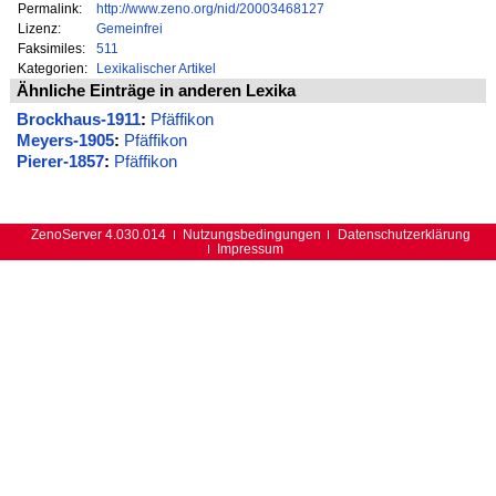
Permalink:
http://www.zeno.org/nid/20003468127
Lizenz:
Gemeinfrei
Faksimiles:
511
Kategorien:
Lexikalischer Artikel
Ähnliche Einträge in anderen Lexika
Brockhaus-1911
:
Pfäffikon
Meyers-1905
:
Pfäffikon
Pierer-1857
:
Pfäffikon
ZenoServer 4.030.014
Nutzungsbedingungen
Datenschutzerklärung
Impressum