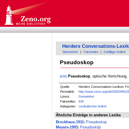
Herders Conversations-Lexi
Stichwörter
|
Faksimiles
|
Zufälliger Artikel
Pseudoskop
Pseudoskop
, optische Vorrichtung,
[630]
Quelle:
Herders Conversations-Lexikon. Fre
Permalink:
http://www.zeno.org/nid/200034810
Lizenz:
Gemeinfrei
Faksimiles:
630
Kategorien:
Lexikalischer Artikel
Ähnliche Einträge in anderen Lexika
Brockhaus-1911
:
Pseudoskop
Meyers-1905
:
Pseudoskŏp