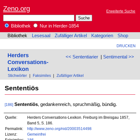
Zeno.org
Erweiterte Suche
Bibliothek
Nur in Herder-1854
Bibliothek
Lesesaal
Zufälliger Artikel
Kategorien
Shop
DRUCKEN
Herders
<< Sententiarier
|
Sentimental >>
Conversations-
Lexikon
Stichwörter
|
Faksimiles
|
Zufälliger Artikel
Sententiös
Sententiös
, gedankenreich, spruchmäßig, bündig.
[186]
Quelle:
Herders Conversations-Lexikon. Freiburg im Breisgau 1857,
Band 5, S. 186.
Permalink:
http://www.zeno.org/nid/20003514498
Lizenz:
Gemeinfrei
Faksimiles:
186