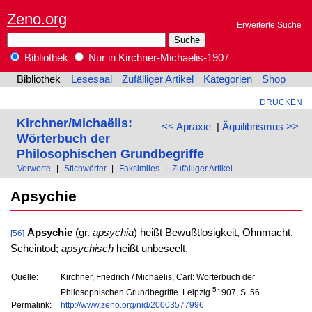
Zeno.org
Erweiterte Suche
Bibliothek
Nur in Kirchner-Michaelis-1907
Bibliothek
Lesesaal
Zufälliger Artikel
Kategorien
Shop
DRUCKEN
Kirchner/Michaëlis:
<< Apraxie
|
Äquilibrismus >>
Wörterbuch der
Philosophischen Grundbegriffe
Vorworte
|
Stichwörter
|
Faksimiles
|
Zufälliger Artikel
Apsychie
Apsychie
(gr.
apsychia
) heißt Bewußtlosigkeit, Ohnmacht,
[56]
Scheintod;
apsychisch
heißt unbeseelt.
Quelle:
Kirchner, Friedrich / Michaëlis, Carl: Wörterbuch der
5
Philosophischen Grundbegriffe. Leipzig
1907, S. 56.
Permalink:
http://www.zeno.org/nid/20003577996