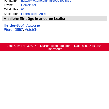
Permalink:
http://www.zeno.org/nid/20003578860
Lizenz:
Gemeinfrei
Faksimiles:
81
Kategorien:
Lexikalischer Artikel
Ähnliche Einträge in anderen Lexika
Herder-1854
:
Autotelie
Pierer-1857
:
Autotĕlie
ZenoServer 4.030.014
Nutzungsbedingungen
Datenschutzerklärung
Impressum