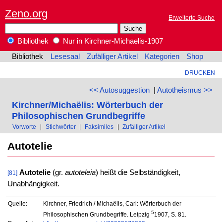
Zeno.org
Erweiterte Suche
Bibliothek
Nur in Kirchner-Michaelis-1907
Bibliothek
Lesesaal
Zufälliger Artikel
Kategorien
Shop
DRUCKEN
<< Autosuggestion
|
Autotheismus >>
Kirchner/Michaëlis: Wörterbuch der
Philosophischen Grundbegriffe
Vorworte
|
Stichwörter
|
Faksimiles
|
Zufälliger Artikel
Autotelie
Autotelie
(gr.
autoteleia
) heißt die Selbständigkeit,
[81]
Unabhängigkeit.
Quelle:
Kirchner, Friedrich / Michaëlis, Carl: Wörterbuch der
5
Philosophischen Grundbegriffe. Leipzig
1907, S. 81.