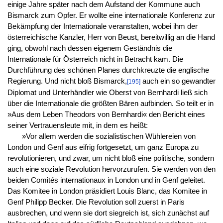
einige Jahre später nach dem Aufstand der Kommune auch
Bismarck zum Opfer. Er wollte eine internationale Konferenz zur
Bekämpfung der Internationale veranstalten, wobei ihm der
österreichische Kanzler, Herr von Beust, bereitwillig an die Hand
ging, obwohl nach dessen eigenem Geständnis die
Internationale für Österreich nicht in Betracht kam. Die
Durchführung des schönen Planes durchkreuzte die englische
Regierung. Und nicht bloß Bismarck,
auch ein so gewandter
[195]
Diplomat und Unterhändler wie Oberst von Bernhardi ließ sich
über die Internationale die größten Bären aufbinden. So teilt er in
»Aus dem Leben Theodors von Bernhardi« den Bericht eines
seiner Vertrauensleute mit, in dem es heißt:
»Vor allem werden die sozialistischen Wühlereien von
London und Genf aus eifrig fortgesetzt, um ganz Europa zu
revolutionieren, und zwar, um nicht bloß eine politische, sondern
auch eine soziale Revolution hervorzurufen. Sie werden von den
beiden Comités internationaux in London und in Genf geleitet.
Das Komitee in London präsidiert Louis Blanc, das Komitee in
Genf Philipp Becker. Die Revolution soll zuerst in Paris
ausbrechen, und wenn sie dort siegreich ist, sich zunächst auf