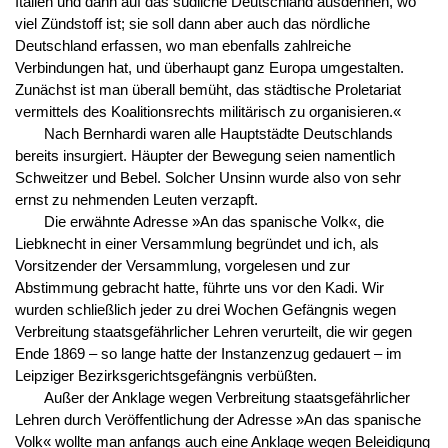
Italien und dann auf das südliche Deutschland ausdehnen, wo
viel Zündstoff ist; sie soll dann aber auch das nördliche
Deutschland erfassen, wo man ebenfalls zahlreiche
Verbindungen hat, und überhaupt ganz Europa umgestalten.
Zunächst ist man überall bemüht, das städtische Proletariat
vermittels des Koalitionsrechts militärisch zu organisieren.«
Nach Bernhardi waren alle Hauptstädte Deutschlands
bereits insurgiert. Häupter der Bewegung seien namentlich
Schweitzer und Bebel. Solcher Unsinn wurde also von sehr
ernst zu nehmenden Leuten verzapft.
Die erwähnte Adresse »An das spanische Volk«, die
Liebknecht in einer Versammlung begründet und ich, als
Vorsitzender der Versammlung, vorgelesen und zur
Abstimmung gebracht hatte, führte uns vor den Kadi. Wir
wurden schließlich jeder zu drei Wochen Gefängnis wegen
Verbreitung staatsgefährlicher Lehren verurteilt, die wir gegen
Ende 1869 – so lange hatte der Instanzenzug gedauert – im
Leipziger Bezirksgerichtsgefängnis verbüßten.
Außer der Anklage wegen Verbreitung staatsgefährlicher
Lehren durch Veröffentlichung der Adresse »An das spanische
Volk« wollte man anfangs auch eine Anklage wegen Beleidigung