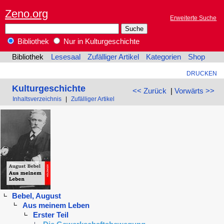
Zeno.org
Erweiterte Suche
Bibliothek
Nur in Kulturgeschichte
Bibliothek
Lesesaal
Zufälliger Artikel
Kategorien
Shop
DRUCKEN
Kulturgeschichte
<< Zurück
|
Vorwärts >>
Inhaltsverzeichnis
|
Zufälliger Artikel
Bebel, August
Aus meinem Leben
Erster Teil