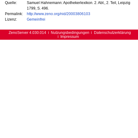
Quelle:
Samuel Hahnemann: Apothekerlexikon. 2. Abt., 2. Teil, Leipzig
1799, S. 496.
Permalink:
http://www.zeno.org/nid/20003806103
Lizenz:
Gemeinfrei
ZenoServer 4.030.014
Nutzungsbedingungen
Datenschutzerklärung
Impressum