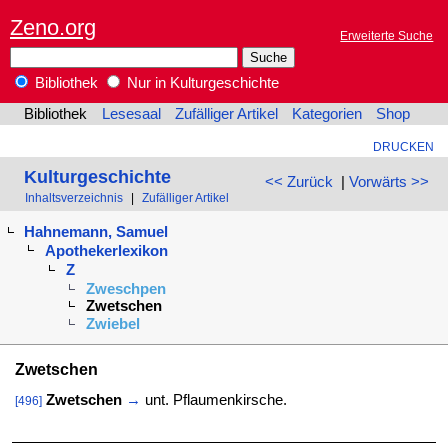
Zeno.org
Erweiterte Suche
Bibliothek
Nur in Kulturgeschichte
Bibliothek
Lesesaal
Zufälliger Artikel
Kategorien
Shop
DRUCKEN
Kulturgeschichte
<< Zurück
|
Vorwärts >>
Inhaltsverzeichnis
|
Zufälliger Artikel
Hahnemann, Samuel
Apothekerlexikon
Z
Zweschpen
Zwetschen
Zwiebel
Zwetschen
Zwetschen
→
unt. Pflaumenkirsche.
[496]