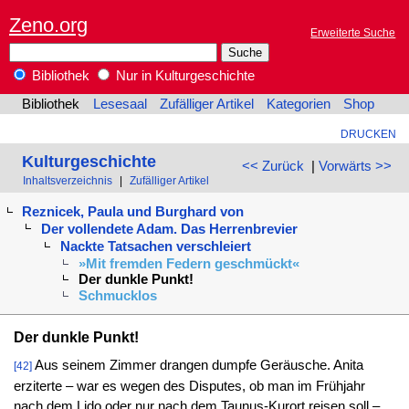
Zeno.org
Erweiterte Suche
Bibliothek
Nur in Kulturgeschichte
Bibliothek
Lesesaal
Zufälliger Artikel
Kategorien
Shop
DRUCKEN
Kulturgeschichte
<< Zurück
|
Vorwärts >>
Inhaltsverzeichnis
|
Zufälliger Artikel
Reznicek, Paula und Burghard von
Der vollendete Adam. Das Herrenbrevier
Nackte Tatsachen verschleiert
»Mit fremden Federn geschmückt«
Der dunkle Punkt!
Schmucklos
Der dunkle Punkt!
Aus seinem Zimmer drangen dumpfe Geräusche. Anita
[42]
erziterte – war es wegen des Disputes, ob man im Frühjahr
nach dem Lido oder nur nach dem Taunus-Kurort reisen soll –