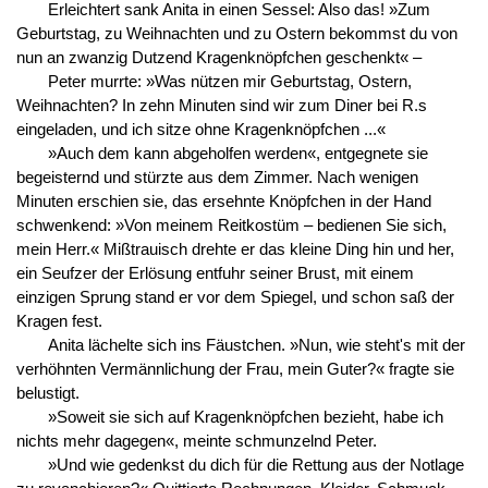
Erleichtert sank Anita in einen Sessel: Also das! »Zum
Geburtstag, zu Weihnachten und zu Ostern bekommst du von
nun an zwanzig Dutzend Kragenknöpfchen geschenkt« –
Peter murrte: »Was nützen mir Geburtstag, Ostern,
Weihnachten? In zehn Minuten sind wir zum Diner bei R.s
eingeladen, und ich sitze ohne Kragenknöpfchen ...«
»Auch dem kann abgeholfen werden«, entgegnete sie
begeisternd und stürzte aus dem Zimmer. Nach wenigen
Minuten erschien sie, das ersehnte Knöpfchen in der Hand
schwenkend: »Von meinem Reitkostüm – bedienen Sie sich,
mein Herr.« Mißtrauisch drehte er das kleine Ding hin und her,
ein Seufzer der Erlösung entfuhr seiner Brust, mit einem
einzigen Sprung stand er vor dem Spiegel, und schon saß der
Kragen fest.
Anita lächelte sich ins Fäustchen. »Nun, wie steht's mit der
verhöhnten Vermännlichung der Frau, mein Guter?« fragte sie
belustigt.
»Soweit sie sich auf Kragenknöpfchen bezieht, habe ich
nichts mehr dagegen«, meinte schmunzelnd Peter.
»Und wie gedenkst du dich für die Rettung aus der Notlage