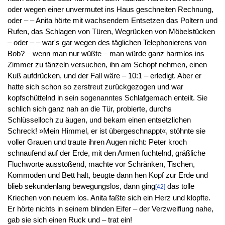
oder wegen einer unvermutet ins Haus geschneiten Rechnung,
oder – – Anita hörte mit wachsendem Entsetzen das Poltern und
Rufen, das Schlagen von Türen, Wegrücken von Möbelstücken
– oder – – war's gar wegen des täglichen Telephonierens von
Bob? – wenn man nur wüßte – man würde ganz harmlos ins
Zimmer zu tänzeln versuchen, ihn am Schopf nehmen, einen
Kuß aufdrücken, und der Fall wäre – 10:1 – erledigt. Aber er
hatte sich schon so zerstreut zurückgezogen und war
kopfschüttelnd in sein sogenanntes Schlafgemach enteilt. Sie
schlich sich ganz nah an die Tür, probierte, durchs
Schlüsselloch zu äugen, und bekam einen entsetzlichen
Schreck! »Mein Himmel, er ist übergeschnappt«, stöhnte sie
voller Grauen und traute ihren Augen nicht: Peter kroch
schnaufend auf der Erde, mit den Armen fuchtelnd, gräßliche
Fluchworte ausstoßend, machte vor Schränken, Tischen,
Kommoden und Bett halt, beugte dann hen Kopf zur Erde und
blieb sekundenlang bewegungslos, dann ging
das tolle
[42]
Kriechen von neuem los. Anita faßte sich ein Herz und klopfte.
Er hörte nichts in seinem blinden Eifer – der Verzweiflung nahe,
gab sie sich einen Ruck und – trat ein!