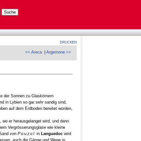
DRUCKEN
<< Areca
|
Argemone >>
itze der Sonnen zu Glaskörnern
d in Lybien so gar sehr sandig sind,
, oben auf dem Erdboden bereitet worden,
, wo er herausgelanget wird, und dann
inem Vergrösserungsglase wie kleine
Sand von
Pouzol
in
Languedoc
wird
rassen, auch die Gänge und Wege in