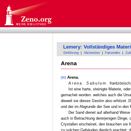
Lemery: Vollständiges Materi
Einführung
|
Stichwörter
|
Faksimiles
|
Zufä
Arena
Arena.
[95]
Arena. Sabulum.
frantzösisch
Ist eine harte, steinigte Materie, od
gemachet worden: welches auch die Ursach
dieweil sie dieses Gestirn also erhitzet
und der im Abgrunde der See und in den F
Der Sand dienet auf allerhand Weise
auch in Betrachtung dererjenigen Dinge, 
Crystallen erscheinet, den brauchen sie f
zu solchen Gebäuden dienlich erachtet, 