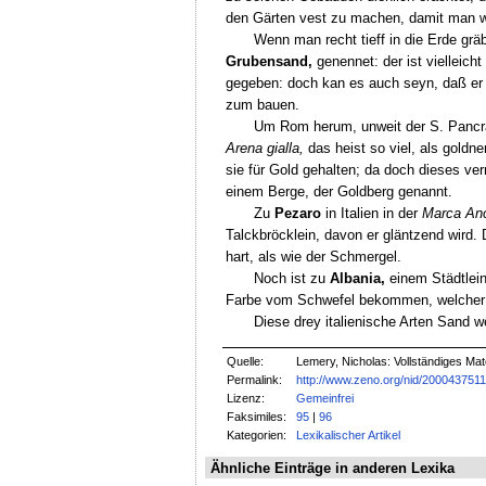
den Gärten vest zu machen, damit man wo
Wenn man recht tieff in die Erde grä
Grubensand,
genennet: der ist vielleic
gegeben: doch kan es auch seyn, daß er i
zum bauen.
Um Rom herum, unweit der S. Pancr
Arena gialla,
das heist so viel, als goldne
sie für Gold gehalten; da doch dieses ve
einem Berge, der Goldberg genannt.
Zu
Pezaro
in Italien in der
Marca An
Talckbröcklein, davon er gläntzend wird.
hart, als wie der Schmergel.
Noch ist zu
Albania,
einem Städtlein
Farbe vom Schwefel bekommen, welcher a
Diese drey italienische Arten Sand w
Quelle:
Lemery, Nicholas: Vollständiges Mate
Permalink:
http://www.zeno.org/nid/200043751
Lizenz:
Gemeinfrei
Faksimiles:
95
|
96
Kategorien:
Lexikalischer Artikel
Ähnliche Einträge in anderen Lexika