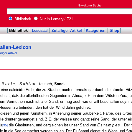
Erweiterte Suche
Bibliothek
Nur in Lemery-1721
Bibliothek
Lesesaal
Zufälliger Artikel
Kategorien
Shop
alien-Lexicon
lliger Artikel
,
Sable, Sablon.
teutsch,
Sand.
er eine calcinirte Erde, die zu Staube, auch oftermals gar durch die starcke H
 ist, daß die allerhöhesten Gegenden in Africa, z.E. in dem Wüsten Zora, un
. Dem Vermuthen nach ist aller Sand, er mag auch wie er will beschaffen seyn
lüssen zu befinden, den hat der Wind dahin geführet.
 diesen und jenen Künstlern, in Ansehung seiner Sauberkeit, Farbe, des Ortes
die drunter gemenget sind. Z.E. der weisse und gantz reine Sand, der unter e
ür
die Glashütten, und dergleichen ist unser Sand von
Estampes.
Der 
[95]
die in die See gemachet werden sollen. Der Flußsand dienet die Wege und St