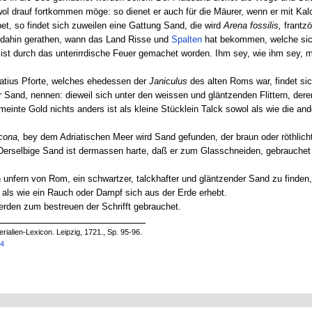
l drauf fortkommen möge: so dienet er auch für die Mäurer, wenn er mit Kalc
bet, so findet sich zuweilen eine Gattung Sand, die wird
Arena fossilis,
frantz
ht dahin gerathen, wann das Land Risse und
Spalten
hat bekommen, welche si
st durch das unterirrdische Feuer gemachet worden. Ihm sey, wie ihm sey, mi
atius Pforte, welches ehedessen der
Janiculus
des alten Roms war, findet sic
r Sand, nennen: dieweil sich unter den weissen und gläntzenden Flittern, deren
rmeinte Gold nichts anders ist als kleine Stücklein Talck sowol als wie die a
cona,
bey dem Adriatischen Meer wird Sand gefunden, der braun oder röthlicht 
 Derselbige Sand ist dermassen harte, daß er zum Glasschneiden, gebrauchet w
 unfern von Rom, ein schwartzer, talckhafter und gläntzender Sand zu finden
ls wie ein Rauch oder Dampf sich aus der Erde erhebt.
erden zum bestreuen der Schrifft gebrauchet.
rialien-Lexicon. Leipzig, 1721., Sp. 95-96.
14