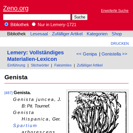
Zeno.org
Erweiterte Suche
Bibliothek
Nur in Lemery-1721
Bibliothek
Lesesaal
Zufälliger Artikel
Kategorien
Shop
DRUCKEN
Lemery: Vollständiges
<< Genipa
|
Genistella >>
Materialien-Lexicon
Einführung
|
Stichwörter
|
Faksimiles
|
Zufälliger Artikel
Genista
Genista.
[487]
Genista juncea,
J.
B: Pit. Tournef.
Genista
Hispanica,
Ger.
Spartium
arborescens