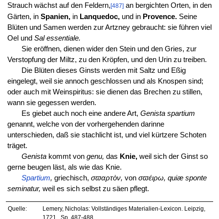
Strauch wächst auf den Feldern,
an bergichten Orten, in den
[487]
Gärten, in
Spanien,
in
Lanquedoc,
und in
Provence.
Seine
Blüten und Samen werden zur Artzney gebraucht: sie führen viel
Oel und
Sal essentiale.
Sie eröffnen, dienen wider den Stein und den Gries, zur
Verstopfung der Miltz, zu den Kröpfen, und den Urin zu treiben.
Die Blüten dieses Ginsts werden mit Saltz und Eßig
eingelegt, weil sie annoch geschlossen und als Knospen sind;
oder auch mit Weinspiritus: sie dienen das Brechen zu stillen,
wann sie gegessen werden.
Es giebet auch noch eine andere Art,
Genista spartium
genannt, welche von der vorhergehenden darinne
unterschieden, daß sie stachlicht ist, und viel kürtzere Schoten
träget.
Genista
kommt von
genu,
das
Knie,
weil sich der Ginst so
gerne beugen läst, als wie das Knie.
Spartium
,
griechisch,
σϖαρτὸν,
von
σϖέιρω, quiæ sponte
seminatur,
weil es sich selbst zu säen pflegt.
Quelle:
Lemery, Nicholas: Vollständiges Materialien-Lexicon. Leipzig,
1721., Sp. 487-488.