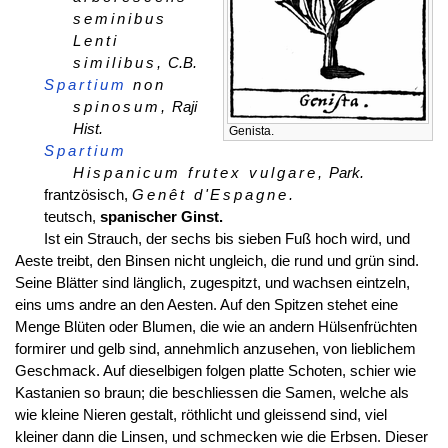
seminibus
Lenti
similibus,
C.B.
Spartium
non
spinosum,
Raji
Hist.
Genista.
Spartium
Hispanicum frutex vulgare,
Park.
frantzösisch,
Genêt d'Espagne.
teutsch,
spanischer Ginst.
Ist ein Strauch, der sechs bis sieben Fuß hoch wird, und
Aeste treibt, den Binsen nicht ungleich, die rund und grün sind.
Seine Blätter sind länglich, zugespitzt, und wachsen eintzeln,
eins ums andre an den Aesten. Auf den Spitzen stehet eine
Menge Blüten oder Blumen, die wie an andern Hülsenfrüchten
formirer und gelb sind, annehmlich anzusehen, von lieblichem
Geschmack. Auf dieselbigen folgen platte Schoten, schier wie
Kastanien so braun; die beschliessen die Samen, welche als
wie kleine Nieren gestalt, röthlicht und gleissend sind, viel
kleiner dann die Linsen, und schmecken wie die Erbsen. Dieser