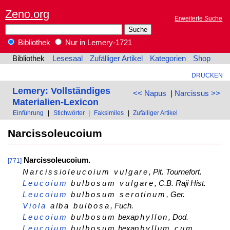
Zeno.org
Erweiterte Suche
Bibliothek
Nur in Lemery-1721
Bibliothek
Lesesaal
Zufälliger Artikel
Kategorien
Shop
DRUCKEN
Lemery: Vollständiges
<< Napus
|
Narcissus >>
Materialien-Lexicon
Einführung
|
Stichwörter
|
Faksimiles
|
Zufälliger Artikel
Narcissoleucoium
Narcissoleucoium.
[771]
Narcissioleucoium vulgare
, Pit. Tournefort.
Leucoium
bulbosum vulgare
, C.B. Raji Hist.
Leucoium
bulbosum serotinum
, Ger.
Viola
alba bulbosa
, Fuch.
Leucoium
bulbosum
bexa
phyllon
, Dod.
Leucoium
bulbosum
bexa
pbyllum cum