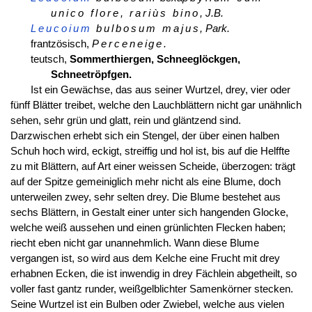
unico flore, rariùs bino
, J.B.
Leucoium
bulbosum majus
, Park.
frantzösisch,
Perceneige.
teutsch,
Sommerthiergen, Schneeglöckgen,
Schneetröpfgen.
Ist ein Gewächse, das aus seiner Wurtzel, drey, vier oder
fünff Blätter treibet, welche den Lauchblättern nicht gar unähnlich
sehen, sehr grün und glatt, rein und gläntzend sind.
Darzwischen erhebt sich ein Stengel, der über einen halben
Schuh hoch wird, eckigt, streiffig und hol ist, bis auf die Helffte
zu mit Blättern, auf Art einer weissen Scheide, überzogen: trägt
auf der Spitze gemeiniglich mehr nicht als eine Blume, doch
unterweilen zwey, sehr selten drey. Die Blume bestehet aus
sechs Blättern, in Gestalt einer unter sich hangenden Glocke,
welche weiß aussehen und einen grünlichten Flecken haben;
riecht eben nicht gar unannehmlich. Wann diese Blume
vergangen ist, so wird aus dem Kelche eine Frucht mit drey
erhabnen Ecken, die ist inwendig in drey Fächlein abgetheilt, so
voller fast gantz runder, weißgelblichter Samenkörner stecken.
Seine Wurtzel ist ein Bulben oder Zwiebel, welche aus vielen