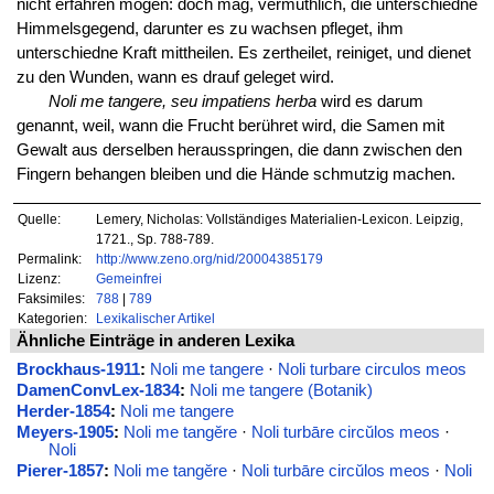
nicht erfahren mögen: doch mag, vermuthlich, die unterschiedne
Himmelsgegend, darunter es zu wachsen pfleget, ihm
unterschiedne Kraft mittheilen. Es zertheilet, reiniget, und dienet
zu den Wunden, wann es drauf geleget wird.
Noli me tangere, seu impatiens herba
wird es darum
genannt, weil, wann die Frucht berühret wird, die Samen mit
Gewalt aus derselben herausspringen, die dann zwischen den
Fingern behangen bleiben und die Hände schmutzig machen.
Quelle:
Lemery, Nicholas: Vollständiges Materialien-Lexicon. Leipzig,
1721., Sp. 788-789.
Permalink:
http://www.zeno.org/nid/20004385179
Lizenz:
Gemeinfrei
Faksimiles:
788
|
789
Kategorien:
Lexikalischer Artikel
Ähnliche Einträge in anderen Lexika
Brockhaus-1911
:
Noli me tangere
·
Noli turbare circulos meos
DamenConvLex-1834
:
Noli me tangere (Botanik)
Herder-1854
:
Noli me tangere
Meyers-1905
:
Noli me tangĕre
·
Noli turbāre circŭlos meos
·
Noli
Pierer-1857
:
Noli me tangĕre
·
Noli turbāre circŭlos meos
·
Noli