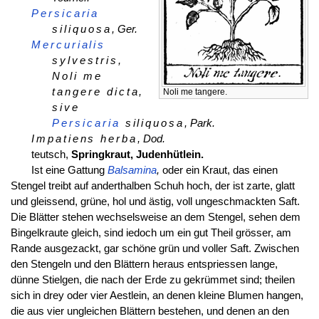
Persicaria
siliquosa
, Ger.
Mercurialis
sylvestris,
Noli me
tangere dicta,
Noli me tangere.
sive
Persicaria
siliquosa
, Park.
Impatiens herba
, Dod.
teutsch,
Springkraut, Judenhütlein.
Ist eine Gattung
Balsamina
,
oder ein Kraut, das einen
Stengel treibt auf anderthalben Schuh hoch, der ist zarte, glatt
und gleissend, grüne, hol und ästig, voll ungeschmackten Saft.
Die Blätter stehen wechselsweise an dem Stengel, sehen dem
Bingelkraute gleich, sind iedoch um ein gut Theil grösser, am
Rande ausgezackt, gar schöne grün und voller Saft. Zwischen
den Stengeln und den Blättern heraus entspriessen lange,
dünne Stielgen, die nach der Erde zu gekrümmet sind; theilen
sich in drey oder vier Aestlein, an denen kleine Blumen hangen,
die aus vier ungleichen Blättern bestehen, und denen an den