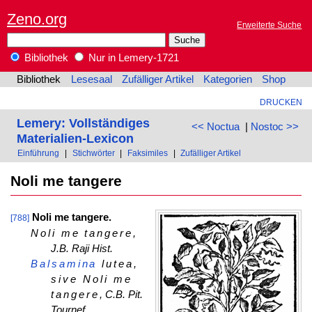
Zeno.org
Erweiterte Suche
Bibliothek
Nur in Lemery-1721
Bibliothek
Lesesaal
Zufälliger Artikel
Kategorien
Shop
DRUCKEN
Lemery: Vollständiges
<< Noctua
|
Nostoc >>
Materialien-Lexicon
Einführung
|
Stichwörter
|
Faksimiles
|
Zufälliger Artikel
Noli me tangere
Noli me tangere.
[788]
Noli me tangere
,
J.B. Raji Hist.
Balsamina
lutea,
sive Noli me
tangere
, C.B. Pit.
Tournef.