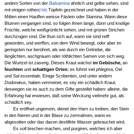
andern Sorten von der
Balsamina
ähnlich und gelbe sehen, sind
mit einigen rothen
Tüpfeln gezeichnet und haben in der
[788]
Mitten einen Hauffen weisse Fäslein oder
Stamina.
Wann diese
Blumen vergangen sind, so folgen ihnen lange, dünn und knotige
Früchte, welche weißgrünlicht sehen, und mit grünen Strichen
durchzogen sind. Die thun sich auf, wann sie sind reiff
geworden, und werffen, von dem Wind bewegt, oder aber im
geringsten nur berühret, als wie durch ein Getriebe, die
länglichten, aschgrauen oder röthlichten Samen von sich weg.
Die Wurtzel ist zaserig. Dieses Kraut wächst
im Gebüsche,
an
feuchten
und
schattigen Orten:
es führet viel
phlegma,
Oel
und
Sal essentiale.
Einige Scribenten, und unter andern
Dodonæus,
haben vermeinet, es sey ein schädlich Kraut,
deswegen sie es auch zu dem Gifte gestellet haben: alleine, die
Erfahrung hat erwiesen, daß seine Wirckung vielmehr gut, als
schädlich sey.
Es eröffnet ungemein, dienet den Harn zu treiben, den Stein
in den Nieren und in der Blase zu zermalmen, wann es
abgesotten oder das davon destillirte Wasser gebrauchet wird.
Es soll brechen machen, und purgiren, welches ich aber