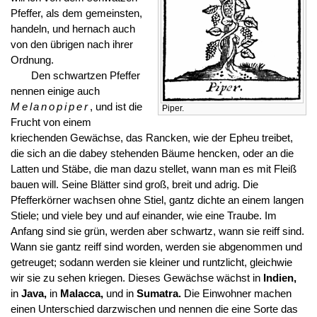
Pfeffer, als dem gemeinsten,
handeln, und hernach auch
von den übrigen nach ihrer
Ordnung.
Den schwartzen Pfeffer
nennen einige auch
Melanopiper
, und ist die
Piper.
Frucht von einem
kriechenden Gewächse, das Rancken, wie der Epheu treibet,
die sich an die dabey stehenden Bäume hencken, oder an die
Latten und Stäbe, die man dazu stellet, wann man es mit Fleiß
bauen will. Seine Blätter sind groß, breit und adrig. Die
Pfefferkörner wachsen ohne Stiel, gantz dichte an einem langen
Stiele; und viele bey und auf einander, wie eine Traube. Im
Anfang sind sie grün, werden aber schwartz, wann sie reiff sind.
Wann sie gantz reiff sind worden, werden sie abgenommen und
getreuget; sodann werden sie kleiner und runtzlicht, gleichwie
wir sie zu sehen kriegen. Dieses Gewächse wächst in
Indien,
in
Java,
in
Malacca,
und in
Sumatra.
Die Einwohner machen
einen Unterschied darzwischen und nennen die eine Sorte das