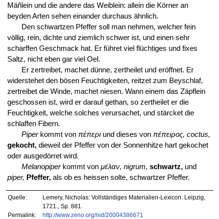
Mäñlein und die andere das Weiblein: allein die Körner an
beyden Arten sehen einander durchaus ähnlich.
Den schwartzen Pfeffer soll man nehmen, welcher fein
völlig, rein, dichte und ziemlich schwer ist, und einen sehr
scharffen Geschmack hat. Er führet viel flüchtiges und fixes
Saltz, nicht eben gar viel Oel.
Er zertreibet, machet dünne, zertheilet und eröffnet. Er
widerstehet den bösen Feuchtigkeiten, reitzet zum Beyschlaf,
zertreibet die Winde, machet niesen. Wann einem das Zäpflein
geschossen ist, wird er darauf gethan, so zertheilet er die
Feuchtigkeit, welche solches verursachet, und stärcket die
schlaffen Fibern.
Piper
kommt von
πἐπερι
und dieses von
πέπειρος, coctus,
gekocht,
dieweil der Pfeffer von der Sonnenhitze hart gekochet
oder ausgedörret wird.
Melanopiper
kommt von
μέλαν, nigrum,
schwartz,
und
piper,
Pfeffer,
als ob es heissen solte, schwartzer Pfeffer.
Quelle:
Lemery, Nicholas: Vollständiges Materialien-Lexicon. Leipzig,
1721., Sp. 881.
Permalink:
http://www.zeno.org/nid/20004386671