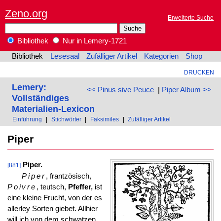
Zeno.org
Erweiterte Suche
Bibliothek
Nur in Lemery-1721
Bibliothek
Lesesaal
Zufälliger Artikel
Kategorien
Shop
DRUCKEN
Lemery:
<< Pinus sive Peuce
|
Piper Album >>
Vollständiges
Materialien-Lexicon
Einführung
|
Stichwörter
|
Faksimiles
|
Zufälliger Artikel
Piper
Piper.
[881]
Piper
, frantzösisch,
Poivre
, teutsch,
Pfeffer,
ist
eine kleine Frucht, von der es
allerley Sorten giebet. Allhier
will ich von dem schwatzen