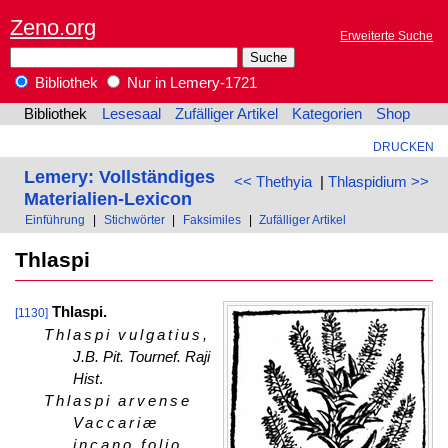
Zeno.org
Erweiterte Suche
Bibliothek
Nur in Lemery-1721
Bibliothek
Lesesaal
Zufälliger Artikel
Kategorien
Shop
DRUCKEN
Lemery: Vollständiges
<< Thethyia
|
Thlaspidium >>
Materialien-Lexicon
Einführung
|
Stichwörter
|
Faksimiles
|
Zufälliger Artikel
Thlaspi
Thlaspi.
[1130]
Thlaspi vulgatius
,
J.B. Pit. Tournef. Raji
Hist
.
Thlaspi arvense
Vaccariæ
incano folio