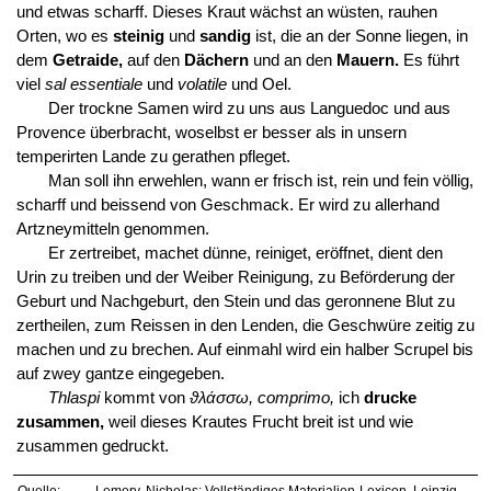
und etwas scharff. Dieses Kraut wächst an wüsten, rauhen
Orten, wo es
steinig
und
sandig
ist, die an der Sonne liegen, in
dem
Getraide,
auf den
Dächern
und an den
Mauern.
Es führt
viel
sal essentiale
und
volatile
und Oel.
Der trockne Samen wird zu uns aus Languedoc und aus
Provence überbracht, woselbst er besser als in unsern
temperirten Lande zu gerathen pfleget.
Man soll ihn erwehlen, wann er frisch ist, rein und fein völlig,
scharff und beissend von Geschmack. Er wird zu allerhand
Artzneymitteln genommen.
Er zertreibet, machet dünne, reiniget, eröffnet, dient den
Urin zu treiben und der Weiber Reinigung, zu Beförderung der
Geburt und Nachgeburt, den Stein und das geronnene Blut zu
zertheilen, zum Reissen in den Lenden, die Geschwüre zeitig zu
machen und zu brechen. Auf einmahl wird ein halber Scrupel bis
auf zwey gantze eingegeben.
Thlaspi
kommt von
ϑλάσσω, comprimo,
ich
drucke
zusammen,
weil dieses Krautes Frucht breit ist und wie
zusammen gedruckt.
Quelle:
Lemery, Nicholas: Vollständiges Materialien-Lexicon. Leipzig,