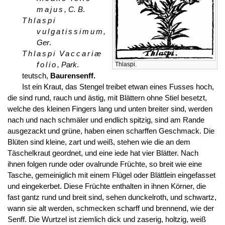
majus
, C. B
.
Thlaspi
vulgatissimum
,
Ger
.
Thlaspi Vaccariæ
folio
, Park
.
Thlaspi.
teutsch,
Baurensenff.
Ist ein Kraut, das Stengel treibet etwan eines Fusses hoch,
die sind rund, rauch und ästig, mit Blättern ohne Stiel besetzt,
welche des kleinen Fingers lang und unten breiter sind, werden
nach und nach schmäler und endlich spitzig, sind am Rande
ausgezackt und grüne, haben einen scharffen Geschmack. Die
Blüten sind kleine, zart und weiß, stehen wie die an dem
Täschelkraut geordnet, und eine iede hat vier Blätter. Nach
ihnen folgen runde oder ovalrunde Früchte, so breit wie eine
Tasche, gemeiniglich mit einem Flügel oder Blättlein eingefasset
und eingekerbet. Diese Früchte enthalten in ihnen Körner, die
fast gantz rund und breit sind, sehen dunckelroth, und schwartz,
wann sie alt werden, schmecken scharff und brennend, wie der
Senff. Die Wurtzel ist ziemlich dick und zaserig, holtzig, weiß