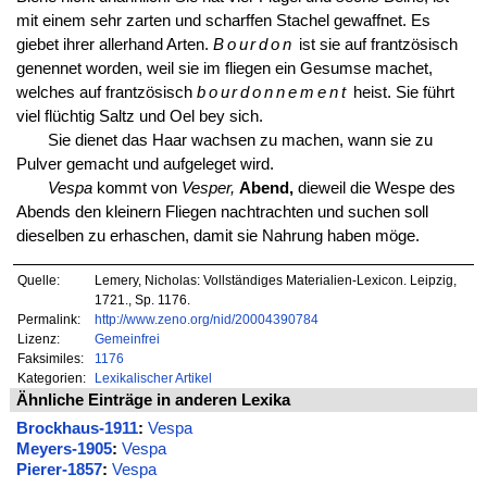
mit einem sehr zarten und scharffen Stachel gewaffnet. Es
giebet ihrer allerhand Arten.
Bourdon
ist sie auf frantzösisch
genennet worden, weil sie im fliegen ein Gesumse machet,
welches auf frantzösisch
bourdonnement
heist. Sie führt
viel flüchtig Saltz und Oel bey sich.
Sie dienet das Haar wachsen zu machen, wann sie zu
Pulver gemacht und aufgeleget wird.
Vespa
kommt von
Vesper,
Abend,
dieweil die Wespe des
Abends den kleinern Fliegen nachtrachten und suchen soll
dieselben zu erhaschen, damit sie Nahrung haben möge.
Quelle:
Lemery, Nicholas: Vollständiges Materialien-Lexicon. Leipzig,
1721., Sp. 1176.
Permalink:
http://www.zeno.org/nid/20004390784
Lizenz:
Gemeinfrei
Faksimiles:
1176
Kategorien:
Lexikalischer Artikel
Ähnliche Einträge in anderen Lexika
Brockhaus-1911
:
Vespa
Meyers-1905
:
Vespa
Pierer-1857
:
Vespa