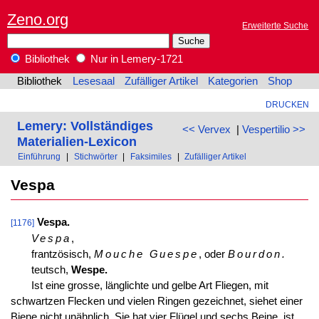
Zeno.org
Erweiterte Suche
Bibliothek
Nur in Lemery-1721
Bibliothek
Lesesaal
Zufälliger Artikel
Kategorien
Shop
DRUCKEN
Lemery: Vollständiges
<< Vervex
|
Vespertilio >>
Materialien-Lexicon
Einführung
|
Stichwörter
|
Faksimiles
|
Zufälliger Artikel
Vespa
Vespa.
[1176]
Vespa
,
frantzösisch,
Mouche Guespe
, oder
Bourdon.
teutsch,
Wespe.
Ist eine grosse, länglichte und gelbe Art Fliegen, mit
schwartzen Flecken und vielen Ringen gezeichnet, siehet einer
Biene nicht unähnlich. Sie hat vier Flügel und sechs Beine, ist