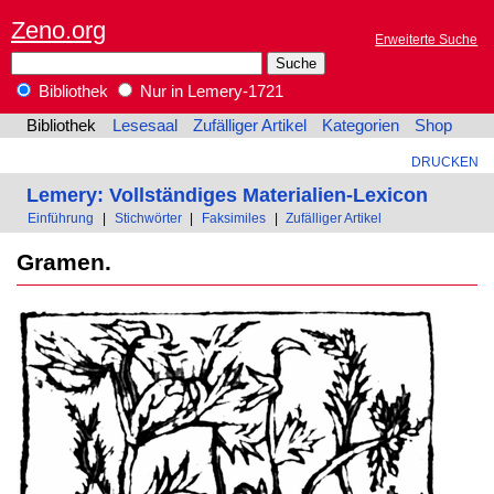
Zeno.org
Erweiterte Suche
Bibliothek
Nur in Lemery-1721
Bibliothek
Lesesaal
Zufälliger Artikel
Kategorien
Shop
DRUCKEN
Lemery: Vollständiges Materialien-Lexicon
Einführung
|
Stichwörter
|
Faksimiles
|
Zufälliger Artikel
Gramen.